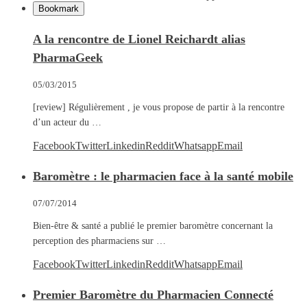
Bookmark
A la rencontre de Lionel Reichardt alias
PharmaGeek
05/03/2015
[review] Régulièrement , je vous propose de partir à la rencontre
d’un acteur du …
Facebook
Twitter
Linkedin
Reddit
Whatsapp
Email
Baromètre : le pharmacien face à la santé mobile
07/07/2014
Bien-être & santé a publié le premier baromètre concernant la
perception des pharmaciens sur …
Facebook
Twitter
Linkedin
Reddit
Whatsapp
Email
Premier Baromètre du Pharmacien Connecté