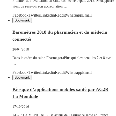
Pionnier de l’évaluation en santé connectée depuis 2012, Medappcare
vient de recevoir son accréditation …
Facebook
Twitter
Linkedin
Reddit
Whatsapp
Email
Bookmark
Baromètres 2018 du pharmacien et du médecin
connectés
26/04/2018
Dans le cadre du salon PharmagoraPlus qui s’est tenu les 7 et 8 avril
…
Facebook
Twitter
Linkedin
Reddit
Whatsapp
Email
Bookmark
Kiosque d’applications mobiles santé par AG2R
La Mondiale
17/10/2016
AG2R LA MONDIALE, 3e acteur de l’assurance santé en France,