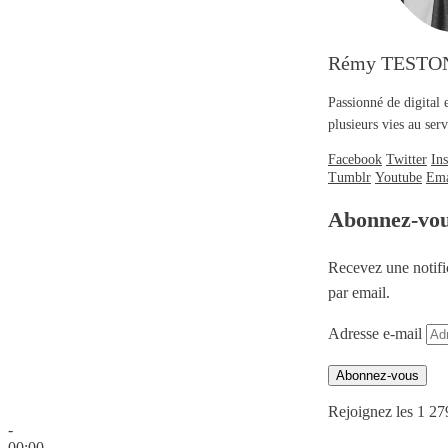
Rémy TESTO
Passionné de digital 
plusieurs vies au se
Facebook
Twitter
In
Tumblr
Youtube
Ema
Abonnez-vo
Recevez une notifi
par email.
Adresse e-mail
Abonnez-vous
Rejoignez les 1 27
-
00:00