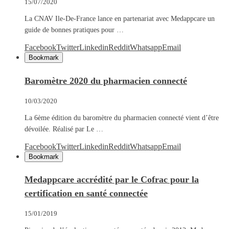
15/07/2020
La CNAV Ile-De-France lance en partenariat avec Medappcare un
guide de bonnes pratiques pour …
Facebook
Twitter
Linkedin
Reddit
Whatsapp
Email
Bookmark
Baromètre 2020 du pharmacien connecté
10/03/2020
La 6ème édition du baromètre du pharmacien connecté vient d’être
dévoilée. Réalisé par Le …
Facebook
Twitter
Linkedin
Reddit
Whatsapp
Email
Bookmark
Medappcare accrédité par le Cofrac pour la
certification en santé connectée
15/01/2019