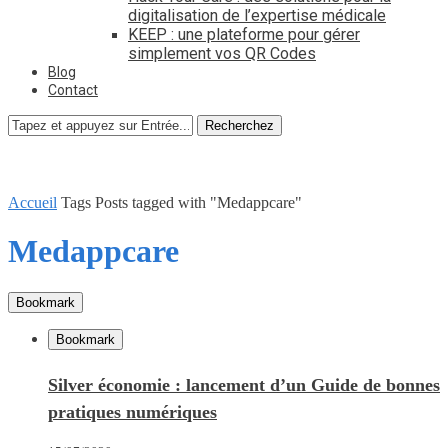
digitalisation de l’expertise médicale
KEEP : une plateforme pour gérer
simplement vos QR Codes
Blog
Contact
Recherchez
Accueil
Tags
Posts tagged with "Medappcare"
Medappcare
Bookmark
Bookmark
Silver économie : lancement d’un Guide de bonnes
pratiques numériques