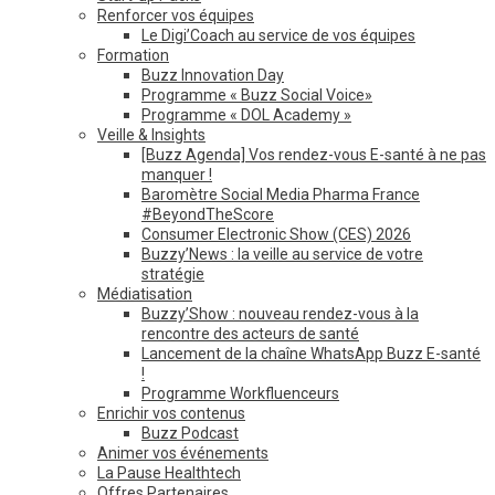
Renforcer vos équipes
Le Digi’Coach au service de vos équipes
Formation
Buzz Innovation Day
Programme « Buzz Social Voice»
Programme « DOL Academy »
Veille & Insights
[Buzz Agenda] Vos rendez-vous E-santé à ne pas
manquer !
Baromètre Social Media Pharma France
#BeyondTheScore
Consumer Electronic Show (CES) 2026
Buzzy’News : la veille au service de votre
stratégie
Médiatisation
Buzzy’Show : nouveau rendez-vous à la
rencontre des acteurs de santé
Lancement de la chaîne WhatsApp Buzz E-santé
!
Programme Workfluenceurs
Enrichir vos contenus
Buzz Podcast
Animer vos événements
La Pause Healthtech
Offres Partenaires