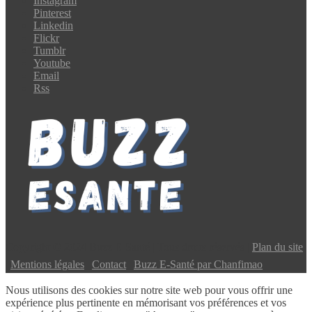
Instagram
Pinterest
Linkedin
Flickr
Tumblr
Youtube
Email
Rss
Copyright © 2024 Buzz E-Santé | Tous droits réservés |
Plan du site
|
Mentions légales
|
Contact
|
Buzz E-Santé par Chanfimao
Nous utilisons des cookies sur notre site web pour vous offrir une
expérience plus pertinente en mémorisant vos préférences et vos