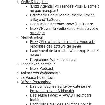
Veille & Insights
[Buzz Agenda] Vos rendez-vous E-santé à
ne pas manquer !
Baromètre Social Media Pharma France
#BeyondTheScore
Consumer Electronic Show (CES) 2026
Buzzy’News : la veille au service de votre
stratégie
Médiatisation
Buzzy’Show : nouveau rendez-vous à la
rencontre des acteurs de santé
Lancement de la chaîne WhatsApp Buzz E-
santé !
Programme Workfluenceurs
Enrichir vos contenus
Buzz Podcast
Animer vos événements
La Pause Healthtech
Offres Partenaires
Des campagnes santé percutantes et
innovantes avec Ad4health
Des études avec ATAWAO Healthcare
Institute
Hack Your Care : des solutions pour la