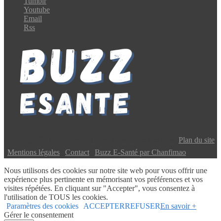
Tumblr
Youtube
Email
Rss
Copyright © 2024 Buzz E-Santé | Tous droits réservés |
Plan du site
|
Mentions légales
|
Contact
|
Buzz E-Santé par Chanfimao
Nous utilisons des cookies sur notre site web pour vous offrir une
expérience plus pertinente en mémorisant vos préférences et vos
visites répétées. En cliquant sur "Accepter", vous consentez à
l'utilisation de TOUS les cookies.
Paramètres des cookies
ACCEPTER
REFUSER
En savoir +
Gérer le consentement