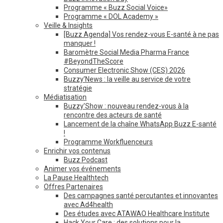
Programme « Buzz Social Voice»
Programme « DOL Academy »
Veille & Insights
[Buzz Agenda] Vos rendez-vous E-santé à ne pas
manquer !
Baromètre Social Media Pharma France
#BeyondTheScore
Consumer Electronic Show (CES) 2026
Buzzy’News : la veille au service de votre
stratégie
Médiatisation
Buzzy’Show : nouveau rendez-vous à la
rencontre des acteurs de santé
Lancement de la chaîne WhatsApp Buzz E-santé
!
Programme Workfluenceurs
Enrichir vos contenus
Buzz Podcast
Animer vos événements
La Pause Healthtech
Offres Partenaires
Des campagnes santé percutantes et innovantes
avec Ad4health
Des études avec ATAWAO Healthcare Institute
Hack Your Care : des solutions pour la