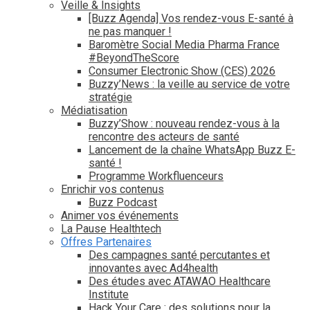
Veille & Insights
[Buzz Agenda] Vos rendez-vous E-santé à
ne pas manquer !
Baromètre Social Media Pharma France
#BeyondTheScore
Consumer Electronic Show (CES) 2026
Buzzy’News : la veille au service de votre
stratégie
Médiatisation
Buzzy’Show : nouveau rendez-vous à la
rencontre des acteurs de santé
Lancement de la chaîne WhatsApp Buzz E-
santé !
Programme Workfluenceurs
Enrichir vos contenus
Buzz Podcast
Animer vos événements
La Pause Healthtech
Offres Partenaires
Des campagnes santé percutantes et
innovantes avec Ad4health
Des études avec ATAWAO Healthcare
Institute
Hack Your Care : des solutions pour la