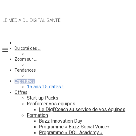
LE MÉDIA DU DIGITAL SANTÉ
Du côté des …
Zoom sur …
Tendances
Expertises
15 ans 15 dates !
Offres
Start-up Packs
Renforcer vos équipes
Le Digi’Coach au service de vos équipes
Formation
Buzz Innovation Day
Programme « Buzz Social Voice»
Programme « DOL Academy »