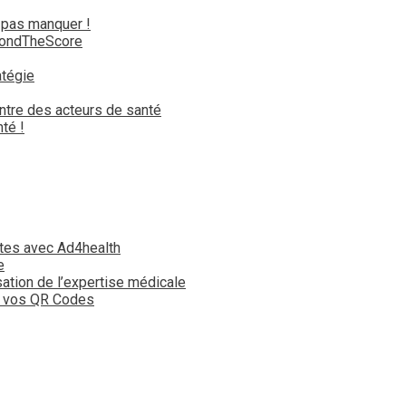
 pas manquer !
yondTheScore
atégie
ntre des acteurs de santé
té !
tes avec Ad4health
e
isation de l’expertise médicale
t vos QR Codes