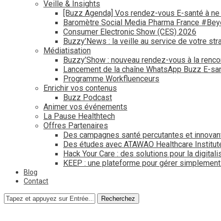
Veille & Insights
[Buzz Agenda] Vos rendez-vous E-santé à ne
Baromètre Social Media Pharma France #Be
Consumer Electronic Show (CES) 2026
Buzzy’News : la veille au service de votre str
Médiatisation
Buzzy’Show : nouveau rendez-vous à la renco
Lancement de la chaîne WhatsApp Buzz E-san
Programme Workfluenceurs
Enrichir vos contenus
Buzz Podcast
Animer vos événements
La Pause Healthtech
Offres Partenaires
Des campagnes santé percutantes et innovan
Des études avec ATAWAO Healthcare Institut
Hack Your Care : des solutions pour la digital
KEEP : une plateforme pour gérer simplemen
Blog
Contact
Recherchez