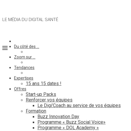
LE MÉDIA DU DIGITAL SANTÉ
Du côté des …
Zoom sur …
Tendances
Expertises
15 ans 15 dates !
Offres
Start-up Packs
Renforcer vos équipes
Le Digi’Coach au service de vos équipes
Formation
Buzz Innovation Day
Programme « Buzz Social Voice»
Programme « DOL Academy »