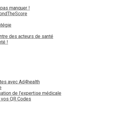
 pas manquer !
yondTheScore
atégie
ntre des acteurs de santé
té !
tes avec Ad4health
e
isation de l’expertise médicale
t vos QR Codes