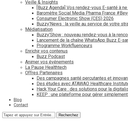
Veille & Insights
[Buzz Agenda] Vos rendez-vous E-santé à ne
Baromètre Social Media Pharma France #Be
Consumer Electronic Show (CES) 2026
Buzzy’News : la veille au service de votre str
Médiatisation
Buzzy’Show : nouveau rendez-vous à la renco
Lancement de la chaîne WhatsApp Buzz E-san
Programme Workfluenceurs
Enrichir vos contenus
Buzz Podcast
Animer vos événements
La Pause Healthtech
Offres Partenaires
Des campagnes santé percutantes et innovan
Des études avec ATAWAO Healthcare Institut
Hack Your Care : des solutions pour la digital
KEEP : une plateforme pour gérer simplemen
Blog
Contact
Recherchez