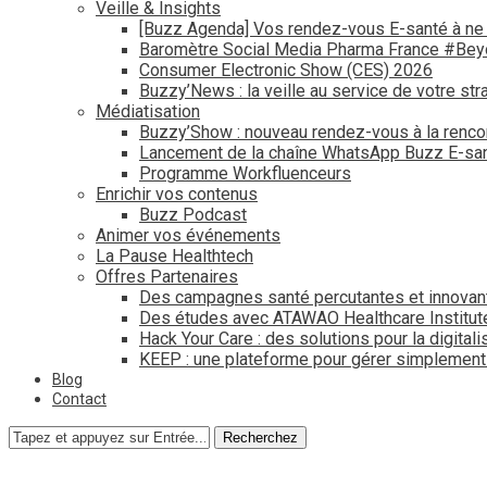
Veille & Insights
[Buzz Agenda] Vos rendez-vous E-santé à ne
Baromètre Social Media Pharma France #Be
Consumer Electronic Show (CES) 2026
Buzzy’News : la veille au service de votre str
Médiatisation
Buzzy’Show : nouveau rendez-vous à la renco
Lancement de la chaîne WhatsApp Buzz E-san
Programme Workfluenceurs
Enrichir vos contenus
Buzz Podcast
Animer vos événements
La Pause Healthtech
Offres Partenaires
Des campagnes santé percutantes et innovan
Des études avec ATAWAO Healthcare Institut
Hack Your Care : des solutions pour la digital
KEEP : une plateforme pour gérer simplemen
Blog
Contact
Recherchez