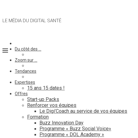
LE MÉDIA DU DIGITAL SANTÉ
Du côté des …
Zoom sur …
Tendances
Expertises
15 ans 15 dates !
Offres
Start-up Packs
Renforcer vos équipes
Le Digi’Coach au service de vos équipes
Formation
Buzz Innovation Day
Programme « Buzz Social Voice»
Programme « DOL Academy »