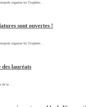
echnopole organise les Trophées …
datures sont ouvertes !
echnopole organise les Trophées …
e des lauréats
es de la …