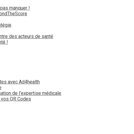
 pas manquer !
yondTheScore
atégie
ntre des acteurs de santé
té !
tes avec Ad4health
e
isation de l’expertise médicale
t vos QR Codes