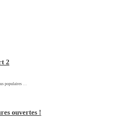
rt 2
plus populaires …
res ouvertes !