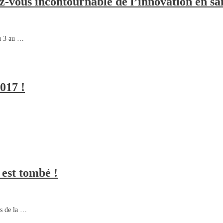
dez-vous incontournable de l’innovation en sa
du 3 au …
017 !
 est tombé !
es de la …