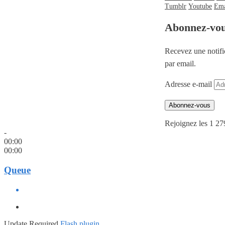
Tumblr
Youtube
Ema
Abonnez-vo
Recevez une notifi
par email.
Adresse e-mail
Abonnez-vous
Rejoignez les 1 27
-
00:00
00:00
Queue
Update Required
Flash plugin