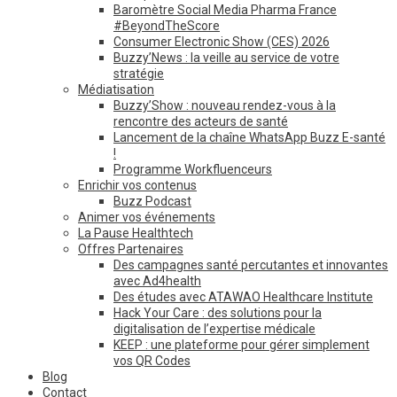
Baromètre Social Media Pharma France
#BeyondTheScore
Consumer Electronic Show (CES) 2026
Buzzy’News : la veille au service de votre
stratégie
Médiatisation
Buzzy’Show : nouveau rendez-vous à la
rencontre des acteurs de santé
Lancement de la chaîne WhatsApp Buzz E-santé
!
Programme Workfluenceurs
Enrichir vos contenus
Buzz Podcast
Animer vos événements
La Pause Healthtech
Offres Partenaires
Des campagnes santé percutantes et innovantes
avec Ad4health
Des études avec ATAWAO Healthcare Institute
Hack Your Care : des solutions pour la
digitalisation de l’expertise médicale
KEEP : une plateforme pour gérer simplement
vos QR Codes
Blog
Contact