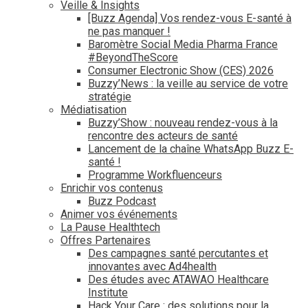
Veille & Insights
[Buzz Agenda] Vos rendez-vous E-santé à
ne pas manquer !
Baromètre Social Media Pharma France
#BeyondTheScore
Consumer Electronic Show (CES) 2026
Buzzy’News : la veille au service de votre
stratégie
Médiatisation
Buzzy’Show : nouveau rendez-vous à la
rencontre des acteurs de santé
Lancement de la chaîne WhatsApp Buzz E-
santé !
Programme Workfluenceurs
Enrichir vos contenus
Buzz Podcast
Animer vos événements
La Pause Healthtech
Offres Partenaires
Des campagnes santé percutantes et
innovantes avec Ad4health
Des études avec ATAWAO Healthcare
Institute
Hack Your Care : des solutions pour la