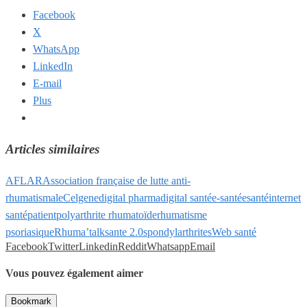
Facebook
X
WhatsApp
LinkedIn
E-mail
Plus
Articles similaires
AFLAR
Association française de lutte anti-
rhumatismale
Celgene
digital pharma
digital santé
e-santé
esanté
internet
santé
patient
polyarthrite rhumatoïde
rhumatisme
psoriasique
Rhuma’talk
sante 2.0
spondylarthrites
Web santé
Facebook
Twitter
Linkedin
Reddit
Whatsapp
Email
Vous pouvez également aimer
Bookmark