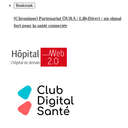
Bookmark
[Chronique] Partenariat ŌURA / LillyDirect : un signal
fort pour la santé connectée