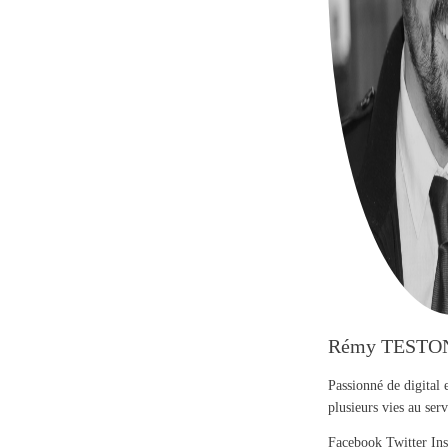
Rémy TESTO
Passionné de digital 
plusieurs vies au se
Facebook
Twitter
In