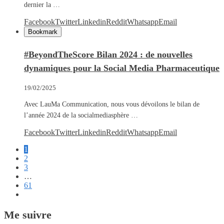
dernier la …
Facebook
Twitter
Linkedin
Reddit
Whatsapp
Email
Bookmark
#BeyondTheScore Bilan 2024 : de nouvelles
dynamiques pour la Social Media Pharmaceutique
19/02/2025
Avec LauMa Communication, nous vous dévoilons le bilan de
l’année 2024 de la socialmediasphère …
Facebook
Twitter
Linkedin
Reddit
Whatsapp
Email
1
2
3
…
61
Me suivre