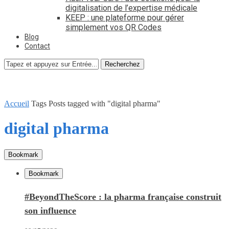
digitalisation de l’expertise médicale
KEEP : une plateforme pour gérer
simplement vos QR Codes
Blog
Contact
Recherchez
Accueil
Tags
Posts tagged with "digital pharma"
digital pharma
Bookmark
Bookmark
#BeyondTheScore : la pharma française construit
son influence