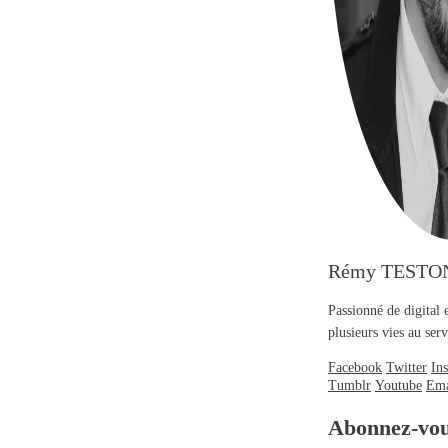
Rémy TESTO
Passionné de digital 
plusieurs vies au se
Facebook
Twitter
In
Tumblr
Youtube
Ema
Abonnez-vo