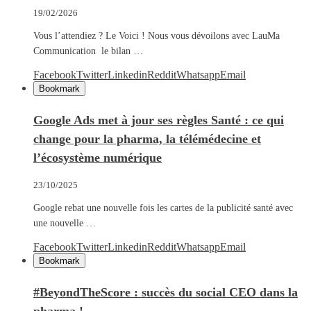
19/02/2026
Vous l’attendiez ? Le Voici ! Nous vous dévoilons avec LauMa
Communication le bilan …
Facebook
Twitter
Linkedin
Reddit
Whatsapp
Email
Bookmark
Google Ads met à jour ses règles Santé : ce qui
change pour la pharma, la télémédecine et
l’écosystème numérique
23/10/2025
Google rebat une nouvelle fois les cartes de la publicité santé avec
une nouvelle …
Facebook
Twitter
Linkedin
Reddit
Whatsapp
Email
Bookmark
#BeyondTheScore : succès du social CEO dans la