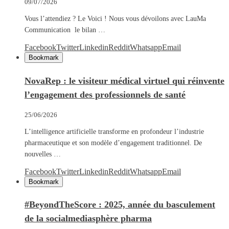
09/07/2026
Vous l’attendiez ? Le Voici ! Nous vous dévoilons avec LauMa
Communication le bilan …
Facebook
Twitter
Linkedin
Reddit
Whatsapp
Email
Bookmark
NovaRep : le visiteur médical virtuel qui réinvente
l’engagement des professionnels de santé
25/06/2026
L’intelligence artificielle transforme en profondeur l’industrie
pharmaceutique et son modèle d’engagement traditionnel. De
nouvelles …
Facebook
Twitter
Linkedin
Reddit
Whatsapp
Email
Bookmark
#BeyondTheScore : 2025, année du basculement
de la socialmediasphère pharma