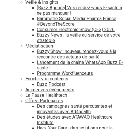
Veille & Insights
[Buzz Agenda] Vos rendez-vous E-santé à
ne pas manquer !
Baromètre Social Media Pharma France
#BeyondTheScore
Consumer Electronic Show (CES) 2026
Buzzy’News : la veille au service de votre
stratégie
Médiatisation
Buzzy’Show : nouveau rendez-vous à la
rencontre des acteurs de santé
Lancement de la chaîne WhatsApp Buzz E-
santé !
Programme Workfluenceurs
Enrichir vos contenus
Buzz Podcast
Animer vos événements
La Pause Healthtech
Offres Partenaires
Des campagnes santé percutantes et
innovantes avec Ad4health
Des études avec ATAWAO Healthcare
Institute
Hack Your Care : des solutions pour la