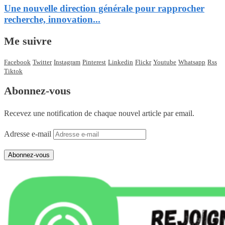
Une nouvelle direction générale pour rapprocher
recherche, innovation...
Me suivre
Facebook
Twitter
Instagram
Pinterest
Linkedin
Flickr
Youtube
Whatsapp
Rss
Tiktok
Abonnez-vous
Recevez une notification de chaque nouvel article par email.
Adresse e-mail
Abonnez-vous