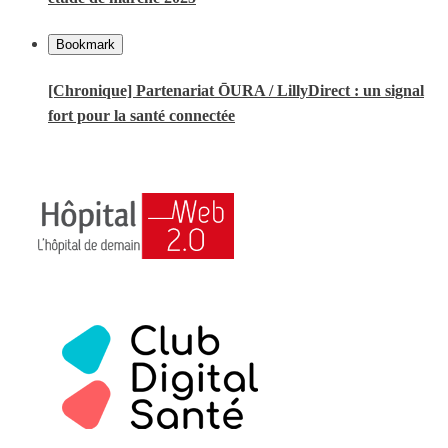
Bookmark
[Chronique] Partenariat ŌURA / LillyDirect : un signal
fort pour la santé connectée