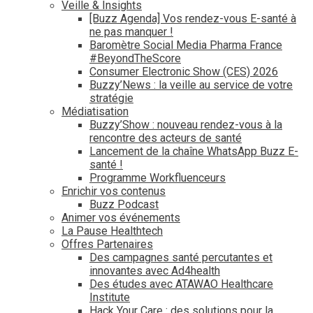
Veille & Insights
[Buzz Agenda] Vos rendez-vous E-santé à
ne pas manquer !
Baromètre Social Media Pharma France
#BeyondTheScore
Consumer Electronic Show (CES) 2026
Buzzy’News : la veille au service de votre
stratégie
Médiatisation
Buzzy’Show : nouveau rendez-vous à la
rencontre des acteurs de santé
Lancement de la chaîne WhatsApp Buzz E-
santé !
Programme Workfluenceurs
Enrichir vos contenus
Buzz Podcast
Animer vos événements
La Pause Healthtech
Offres Partenaires
Des campagnes santé percutantes et
innovantes avec Ad4health
Des études avec ATAWAO Healthcare
Institute
Hack Your Care : des solutions pour la