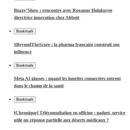
Buzzy’Show : rencontre avec Roxanne Holakuyee
directrice innovation chez Abbott
Bookmark
#BeyondTheScore : la pharma française construit son
influence
Bookmark
Meta AI glasses : quand les lunettes connectées entrent
dans le champ de la santé
Bookmark
[Chronique] Téléconsultation en officine : gadget, service
utile ou réponse partielle aux déserts médicaux ?