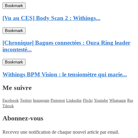
Bookmark
[Vu au CES] Body Scan 2 : Withings...
Bookmark
[Chronique] Bagues connectées : Oura Ring leader
incontesté...
Bookmark
Withings BPM Vision : le tensiomètre qui marie...
Me suivre
Facebook
Twitter
Instagram
Pinterest
Linkedin
Flickr
Youtube
Whatsapp
Rss
Tiktok
Abonnez-vous
Recevez une notification de chaque nouvel article par email.