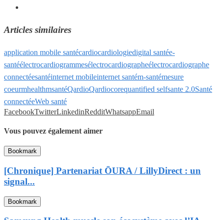
Articles similaires
application mobile santé
cardio
cardiologie
digital santé
e-
santé
électrocardiogrammes
électrocardiographe
électrocardiographe
connecté
esanté
internet mobile
internet santé
m-santé
mesure
coeur
mhealth
msanté
Qardio
Qardiocore
quantified self
sante 2.0
Santé
connectée
Web santé
Facebook
Twitter
Linkedin
Reddit
Whatsapp
Email
Vous pouvez également aimer
Bookmark
[Chronique] Partenariat ŌURA / LillyDirect : un
signal...
Bookmark