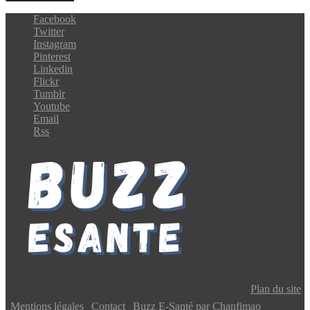
Facebook
Twitter
Instagram
Pinterest
Linkedin
Flickr
Tumblr
Youtube
Email
Rss
Copyright © 2024 Buzz E-Santé | Tous droits réservés |
Plan du site
|
Mentions légales
|
Contact
|
Buzz E-Santé par Chanfimao