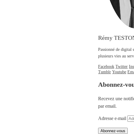
Rémy TESTO
Passionné de digital 
plusieurs vies au se
Facebook
Twitter
In
Tumblr
Youtube
Ema
Abonnez-vo
Recevez une notifi
par email.
Adresse e-mail
Abonnez-vous