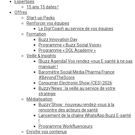
Expertises
15 ans 15 dates !
Offres
Start-up Packs
Renforcer vos équipes
Le Digi’Coach au service de vos équipes
Formation
Buzz Innovation Day
Programme « Buzz Social Voice»
Programme « DOL Academy »
Veille & Insights
[Buzz Agenda] Vos rendez-vous E-santé à ne pas
manquer !
Baromètre Social Media Pharma France
#BeyondTheScore
Consumer Electronic Show (CES) 2026
Buzzy’News : la veille au service de votre
stratégie
Médiatisation
Buzzy’Show : nouveau rendez-vous à la
rencontre des acteurs de santé
Lancement de la chaîne WhatsApp Buzz E-santé
!
Programme Workfluenceurs
Enrichir vos contenus