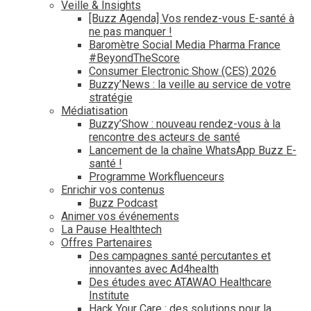
Veille & Insights
[Buzz Agenda] Vos rendez-vous E-santé à
ne pas manquer !
Baromètre Social Media Pharma France
#BeyondTheScore
Consumer Electronic Show (CES) 2026
Buzzy’News : la veille au service de votre
stratégie
Médiatisation
Buzzy’Show : nouveau rendez-vous à la
rencontre des acteurs de santé
Lancement de la chaîne WhatsApp Buzz E-
santé !
Programme Workfluenceurs
Enrichir vos contenus
Buzz Podcast
Animer vos événements
La Pause Healthtech
Offres Partenaires
Des campagnes santé percutantes et
innovantes avec Ad4health
Des études avec ATAWAO Healthcare
Institute
Hack Your Care : des solutions pour la