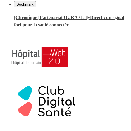
Bookmark
[Chronique] Partenariat ŌURA / LillyDirect : un signal
fort pour la santé connectée