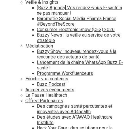
Veille & Insights
[Buzz Agenda] Vos rendez-vous E-santé à
ne pas manquer !
Baromètre Social Media Pharma France
#BeyondTheScore
Consumer Electronic Show (CES) 2026
Buzzy’News : la veille au service de votre
stratégie
Médiatisation
Buzzy’Show : nouveau rendez-vous à la
rencontre des acteurs de santé
Lancement de la chaîne WhatsApp Buzz E-
santé !
Programme Workfluenceurs
Enrichir vos contenus
Buzz Podcast
Animer vos événements
La Pause Healthtech
Offres Partenaires
Des campagnes santé percutantes et
innovantes avec Ad4health
Des études avec ATAWAO Healthcare
Institute
Hack Your Care : des solutions pour la