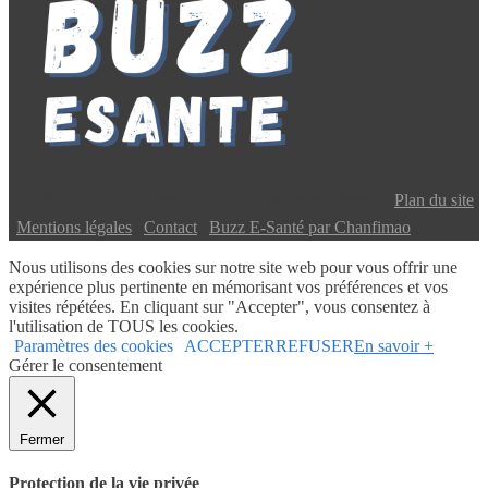
Copyright © 2024 Buzz E-Santé | Tous droits réservés |
Plan du site
|
Mentions légales
|
Contact
|
Buzz E-Santé par Chanfimao
Nous utilisons des cookies sur notre site web pour vous offrir une
expérience plus pertinente en mémorisant vos préférences et vos
visites répétées. En cliquant sur "Accepter", vous consentez à
l'utilisation de TOUS les cookies.
Paramètres des cookies
ACCEPTER
REFUSER
En savoir +
Gérer le consentement
Fermer
Protection de la vie privée