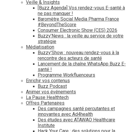
Veille & Insights
[Buzz Agenda] Vos rendez-vous E-santé à
ne pas manquer !
Baromètre Social Media Pharma France
#BeyondTheScore
Consumer Electronic Show (CES) 2026
Buzzy’News : la veille au service de votre
stratégie
Médiatisation
Buzzy’Show : nouveau rendez-vous à la
rencontre des acteurs de santé
Lancement de la chaîne WhatsApp Buzz E-
santé !
Programme Workfluenceurs
Enrichir vos contenus
Buzz Podcast
Animer vos événements
La Pause Healthtech
Offres Partenaires
Des campagnes santé percutantes et
innovantes avec Ad4health
Des études avec ATAWAO Healthcare
Institute
Hack Your Care : des solutions pour la