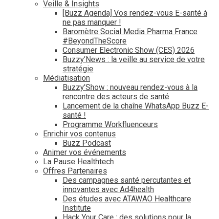
Veille & Insights
[Buzz Agenda] Vos rendez-vous E-santé à
ne pas manquer !
Baromètre Social Media Pharma France
#BeyondTheScore
Consumer Electronic Show (CES) 2026
Buzzy’News : la veille au service de votre
stratégie
Médiatisation
Buzzy’Show : nouveau rendez-vous à la
rencontre des acteurs de santé
Lancement de la chaîne WhatsApp Buzz E-
santé !
Programme Workfluenceurs
Enrichir vos contenus
Buzz Podcast
Animer vos événements
La Pause Healthtech
Offres Partenaires
Des campagnes santé percutantes et
innovantes avec Ad4health
Des études avec ATAWAO Healthcare
Institute
Hack Your Care : des solutions pour la