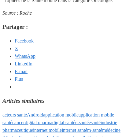
Trophées de la Santé mobile dans la catégorie Oncologie.
Source : Roche
Partager :
Facebook
X
WhatsApp
LinkedIn
E-mail
Plus
Articles similaires
acteurs santé
Android
application mobile
application mobile
santé
cancer
digital pharma
digital santé
e-santé
esanté
industrie
pharmaceutique
internet mobile
internet santé
m-santé
médecine