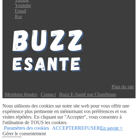
Youtube
Email
Rss
Copyright © 2024 Buzz E-Santé | Tous droits réservés |
Plan du site
|
Mentions légales
|
Contact
|
Buzz E-Santé par Chanfimao
Nous utilisons des cookies sur notre site web pour vous offrir une
expérience plus pertinente en mémorisant vos préférences et vos
visites répétées. En cliquant sur "Accepter", vous consentez à
l'utilisation de TOUS les cookies.
Paramètres des cookies
ACCEPTER
REFUSER
En savoir +
Gérer le consentement