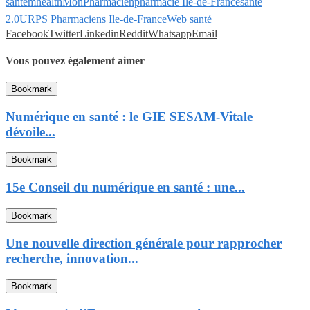
santé
mhealth
MonPharmacien
pharmacie Ile-de-France
sante
2.0
URPS Pharmaciens Ile-de-France
Web santé
Facebook
Twitter
Linkedin
Reddit
Whatsapp
Email
Vous pouvez également aimer
Bookmark
Numérique en santé : le GIE SESAM-Vitale
dévoile...
Bookmark
15e Conseil du numérique en santé : une...
Bookmark
Une nouvelle direction générale pour rapprocher
recherche, innovation...
Bookmark