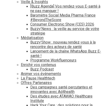
Veille & Insights
[Buzz Agenda] Vos rendez-vous E-santé à
ne pas manquer !
Baromètre Social Media Pharma France
#BeyondTheScore
Consumer Electronic Show (CES) 2026
Buzzy’News : la veille au service de votre
stratégie
Médiatisation
Buzzy’Show : nouveau rendez-vous à la
rencontre des acteurs de santé
Lancement de la chaîne WhatsApp Buzz E-
santé !
Programme Workfluenceurs
Enrichir vos contenus
Buzz Podcast
Animer vos événements
La Pause Healthtech
Offres Partenaires
Des campagnes santé percutantes et
innovantes avec Ad4health
Des études avec ATAWAO Healthcare
Institute
Hack Your Care : des solutions pour la