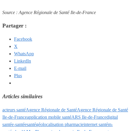
Source : Agence Régionale de Santé Ile-de-France
Partager :
Facebook
X
WhatsApp
LinkedIn
E-mail
Plus
Articles similaires
acteurs santé
Agence Régionale de Santé
Agence Régionale de Santé
Ile-de-France
application mobile santé
ARS Ile-de-France
digital
santé
e-santé
esanté
géolocalisation pharmacie
internet santé
m-