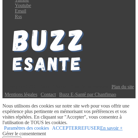
Youtube
Email
Rss
Copyright © 2024 Buzz E-Santé | Tous droits réservés |
Plan du site
|
Mentions légales
|
Contact
|
Buzz E-Santé par Chanfimao
Nous utilisons des cookies sur notre site web pour vous offrir une
expérience plus pertinente en mémorisant vos préférences et vos
visites répétées. En cliquant sur "Accepter", vous consentez à
l'utilisation de TOUS les cookies.
Paramètres des cookies
ACCEPTER
REFUSER
En savoir +
Gérer le consentement