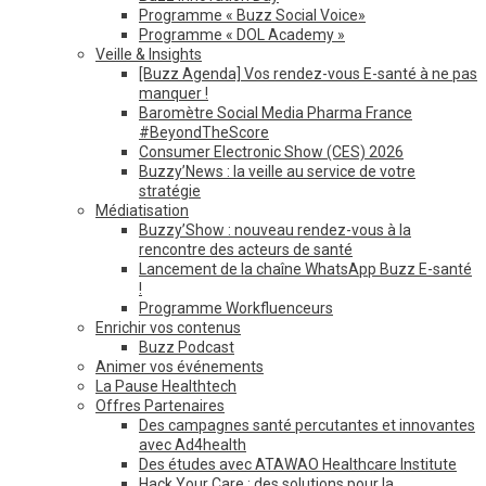
Programme « Buzz Social Voice»
Programme « DOL Academy »
Veille & Insights
[Buzz Agenda] Vos rendez-vous E-santé à ne pas
manquer !
Baromètre Social Media Pharma France
#BeyondTheScore
Consumer Electronic Show (CES) 2026
Buzzy’News : la veille au service de votre
stratégie
Médiatisation
Buzzy’Show : nouveau rendez-vous à la
rencontre des acteurs de santé
Lancement de la chaîne WhatsApp Buzz E-santé
!
Programme Workfluenceurs
Enrichir vos contenus
Buzz Podcast
Animer vos événements
La Pause Healthtech
Offres Partenaires
Des campagnes santé percutantes et innovantes
avec Ad4health
Des études avec ATAWAO Healthcare Institute
Hack Your Care : des solutions pour la