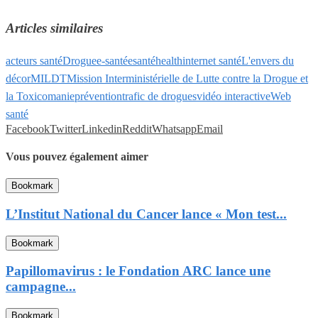
Articles similaires
acteurs santé
Drogue
e-santé
esanté
health
internet santé
L'envers du
décor
MILDT
Mission Interministérielle de Lutte contre la Drogue et
la Toxicomanie
prévention
trafic de drogues
vidéo interactive
Web
santé
Facebook
Twitter
Linkedin
Reddit
Whatsapp
Email
Vous pouvez également aimer
Bookmark
L’Institut National du Cancer lance « Mon test...
Bookmark
Papillomavirus : le Fondation ARC lance une
campagne...
Bookmark