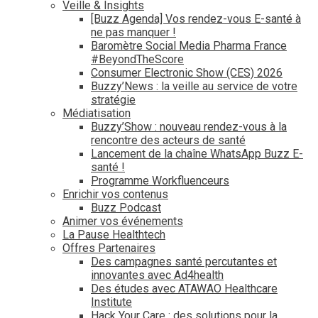
Veille & Insights
[Buzz Agenda] Vos rendez-vous E-santé à
ne pas manquer !
Baromètre Social Media Pharma France
#BeyondTheScore
Consumer Electronic Show (CES) 2026
Buzzy’News : la veille au service de votre
stratégie
Médiatisation
Buzzy’Show : nouveau rendez-vous à la
rencontre des acteurs de santé
Lancement de la chaîne WhatsApp Buzz E-
santé !
Programme Workfluenceurs
Enrichir vos contenus
Buzz Podcast
Animer vos événements
La Pause Healthtech
Offres Partenaires
Des campagnes santé percutantes et
innovantes avec Ad4health
Des études avec ATAWAO Healthcare
Institute
Hack Your Care : des solutions pour la