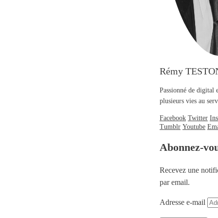
Rémy TESTO
Passionné de digital 
plusieurs vies au se
Facebook
Twitter
In
Tumblr
Youtube
Ema
Abonnez-vo
Recevez une notifi
par email.
Adresse e-mail