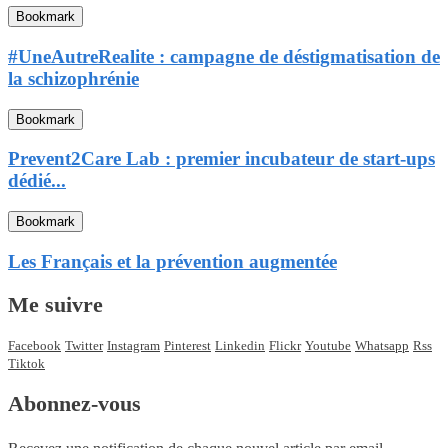
Bookmark
#UneAutreRealite : campagne de déstigmatisation de
la schizophrénie
Bookmark
Prevent2Care Lab : premier incubateur de start-ups
dédié...
Bookmark
Les Français et la prévention augmentée
Me suivre
Facebook
Twitter
Instagram
Pinterest
Linkedin
Flickr
Youtube
Whatsapp
Rss
Tiktok
Abonnez-vous