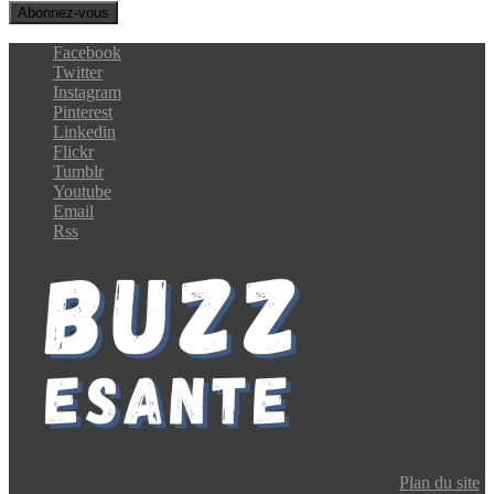
Facebook
Twitter
Instagram
Pinterest
Linkedin
Flickr
Tumblr
Youtube
Email
Rss
Copyright © 2024 Buzz E-Santé | Tous droits réservés |
Plan du site