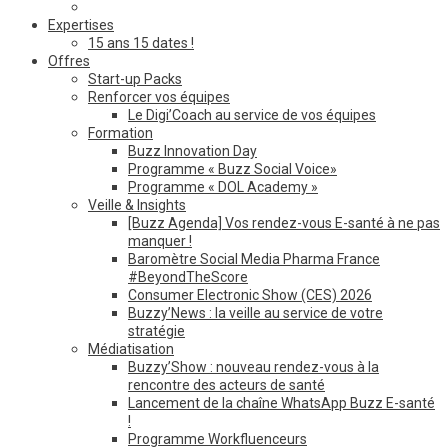
Expertises
15 ans 15 dates !
Offres
Start-up Packs
Renforcer vos équipes
Le Digi’Coach au service de vos équipes
Formation
Buzz Innovation Day
Programme « Buzz Social Voice»
Programme « DOL Academy »
Veille & Insights
[Buzz Agenda] Vos rendez-vous E-santé à ne pas
manquer !
Baromètre Social Media Pharma France
#BeyondTheScore
Consumer Electronic Show (CES) 2026
Buzzy’News : la veille au service de votre
stratégie
Médiatisation
Buzzy’Show : nouveau rendez-vous à la
rencontre des acteurs de santé
Lancement de la chaîne WhatsApp Buzz E-santé
!
Programme Workfluenceurs