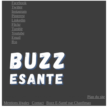
Facebook
Twitter
Instagram
Pinterest
Linkedin
Flickr
Tumblr
Youtube
Email
Rss
Copyright © 2024 Buzz E-Santé | Tous droits réservés |
Plan du site
|
Mentions légales
|
Contact
|
Buzz E-Santé par Chanfimao