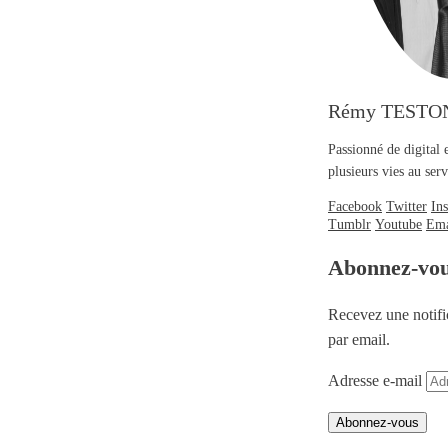
Rémy TESTO
Passionné de digital 
plusieurs vies au se
Facebook
Twitter
In
Tumblr
Youtube
Ema
Abonnez-vo
Recevez une notifi
par email.
Adresse e-mail
Abonnez-vous