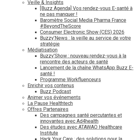
Veille & Insights
[Buzz Agenda] Vos rendez-vous E-santé à
ne pas manquer !
Baromètre Social Media Pharma France
#BeyondTheScore
Consumer Electronic Show (CES) 2026
Buzzy’News : la veille au service de votre
stratégie
Médiatisation
Buzzy’Show : nouveau rendez-vous à la
rencontre des acteurs de santé
Lancement de la chaîne WhatsApp Buzz E-
santé !
Programme Workfluenceurs
Enrichir vos contenus
Buzz Podcast
Animer vos événements
La Pause Healthtech
Offres Partenaires
Des campagnes santé percutantes et
innovantes avec Ad4health
Des études avec ATAWAO Healthcare
Institute
Hack Your Care : des solutions pour la