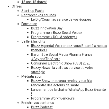
15 ans 15 dates !
Offres
Start-up Packs
Renforcer vos équipes
Le Digi’Coach au service de vos équipes
Formation
Buzz Innovation Day
Programme « Buzz Social Voice»
Programme « DOL Academy »
Veille & Insights
[Buzz Agenda] Vos rendez-vous E-santé à ne pas
manquer !
Baromètre Social Media Pharma France
#BeyondTheScore
Consumer Electronic Show (CES) 2026
Buzzy’News : la veille au service de votre
stratégie
Médiatisation
Buzzy’Show : nouveau rendez-vous à la
rencontre des acteurs de santé
Lancement de la chaîne WhatsApp Buzz E-santé
!
Programme Workfluenceurs
Enrichir vos contenus
Buzz Podcast