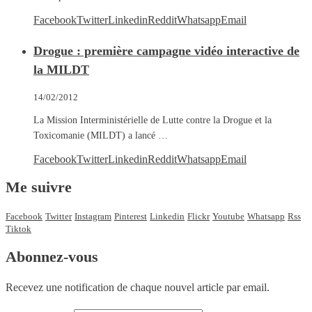
Facebook
Twitter
Linkedin
Reddit
Whatsapp
Email
Drogue : première campagne vidéo interactive de
la MILDT
14/02/2012
La Mission Interministérielle de Lutte contre la Drogue et la
Toxicomanie (MILDT) a lancé …
Facebook
Twitter
Linkedin
Reddit
Whatsapp
Email
Me suivre
Facebook
Twitter
Instagram
Pinterest
Linkedin
Flickr
Youtube
Whatsapp
Rss
Tiktok
Abonnez-vous
Recevez une notification de chaque nouvel article par email.