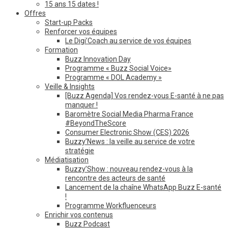
15 ans 15 dates !
Offres
Start-up Packs
Renforcer vos équipes
Le Digi’Coach au service de vos équipes
Formation
Buzz Innovation Day
Programme « Buzz Social Voice»
Programme « DOL Academy »
Veille & Insights
[Buzz Agenda] Vos rendez-vous E-santé à ne pas
manquer !
Baromètre Social Media Pharma France
#BeyondTheScore
Consumer Electronic Show (CES) 2026
Buzzy’News : la veille au service de votre
stratégie
Médiatisation
Buzzy’Show : nouveau rendez-vous à la
rencontre des acteurs de santé
Lancement de la chaîne WhatsApp Buzz E-santé
!
Programme Workfluenceurs
Enrichir vos contenus
Buzz Podcast