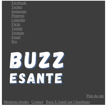
Facebook
Twitter
Instagram
Pinterest
Linkedin
Flickr
Tumblr
Youtube
Email
Rss
Copyright © 2024 Buzz E-Santé | Tous droits réservés |
Plan du site
|
Mentions légales
|
Contact
|
Buzz E-Santé par Chanfimao