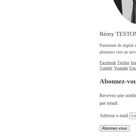
Rémy TESTO
Passionné de digital 
plusieurs vies au se
Facebook
Twitter
In
Tumblr
Youtube
Ema
Abonnez-vo
Recevez une notifi
par email.
Adresse e-mail
Abonnez-vous