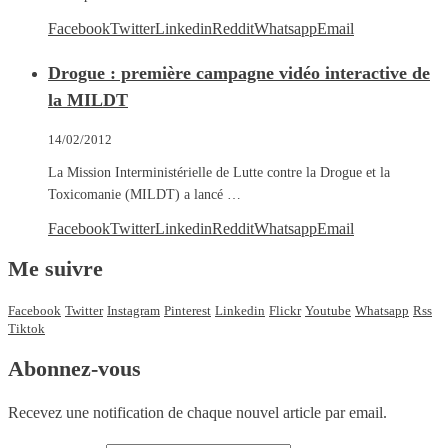
Facebook
Twitter
Linkedin
Reddit
Whatsapp
Email
Drogue : première campagne vidéo interactive de
la MILDT
14/02/2012
La Mission Interministérielle de Lutte contre la Drogue et la
Toxicomanie (MILDT) a lancé …
Facebook
Twitter
Linkedin
Reddit
Whatsapp
Email
Me suivre
Facebook
Twitter
Instagram
Pinterest
Linkedin
Flickr
Youtube
Whatsapp
Rss
Tiktok
Abonnez-vous
Recevez une notification de chaque nouvel article par email.