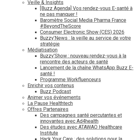
Veille & Insights
[Buzz Agenda] Vos rendez-vous E-santé à
ne pas manquer !
Baromètre Social Media Pharma France
#BeyondTheScore
Consumer Electronic Show (CES) 2026
Buzzy’News : la veille au service de votre
stratégie
Médiatisation
Buzzy’Show : nouveau rendez-vous à la
rencontre des acteurs de santé
Lancement de la chaîne WhatsApp Buzz E-
santé !
Programme Workfluenceurs
Enrichir vos contenus
Buzz Podcast
Animer vos événements
La Pause Healthtech
Offres Partenaires
Des campagnes santé percutantes et
innovantes avec Ad4health
Des études avec ATAWAO Healthcare
Institute
Hack Your Care : des solutions pour la