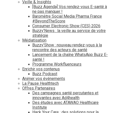
Veille & Insights
[Buzz Agenda] Vos rendez-vous E-santé à
ne pas manquer !
Baromètre Social Media Pharma France
#BeyondTheScore
Consumer Electronic Show (CES) 2026
Buzzy’News : la veille au service de votre
stratégie
Médiatisation
Buzzy’Show : nouveau rendez-vous à la
rencontre des acteurs de santé
Lancement de la chaîne WhatsApp Buzz E-
santé !
Programme Workfluenceurs
Enrichir vos contenus
Buzz Podcast
Animer vos événements
La Pause Healthtech
Offres Partenaires
Des campagnes santé percutantes et
innovantes avec Ad4health
Des études avec ATAWAO Healthcare
Institute
Hack Your Care : des solutions pour la