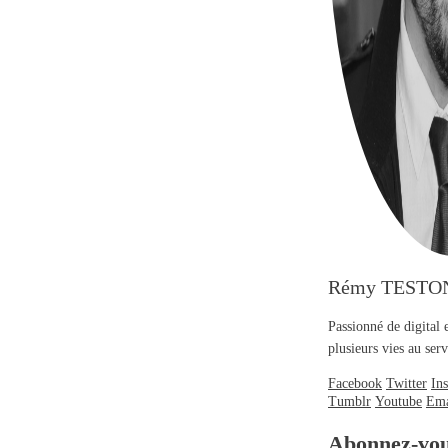
Rémy TESTO
Passionné de digital 
plusieurs vies au se
Facebook
Twitter
In
Tumblr
Youtube
Ema
Abonnez-vo