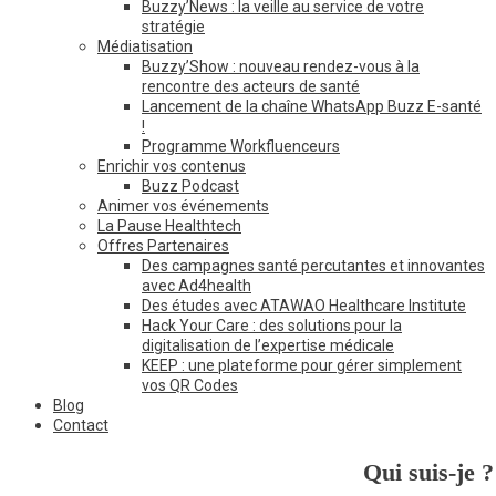
Buzzy’News : la veille au service de votre
stratégie
Médiatisation
Buzzy’Show : nouveau rendez-vous à la
rencontre des acteurs de santé
Lancement de la chaîne WhatsApp Buzz E-santé
!
Programme Workfluenceurs
Enrichir vos contenus
Buzz Podcast
Animer vos événements
La Pause Healthtech
Offres Partenaires
Des campagnes santé percutantes et innovantes
avec Ad4health
Des études avec ATAWAO Healthcare Institute
Hack Your Care : des solutions pour la
digitalisation de l’expertise médicale
KEEP : une plateforme pour gérer simplement
vos QR Codes
Blog
Contact
Qui suis-je ?