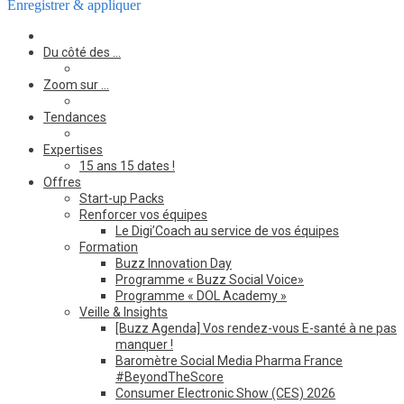
Enregistrer & appliquer
Du côté des …
Zoom sur …
Tendances
Expertises
15 ans 15 dates !
Offres
Start-up Packs
Renforcer vos équipes
Le Digi’Coach au service de vos équipes
Formation
Buzz Innovation Day
Programme « Buzz Social Voice»
Programme « DOL Academy »
Veille & Insights
[Buzz Agenda] Vos rendez-vous E-santé à ne pas
manquer !
Baromètre Social Media Pharma France
#BeyondTheScore
Consumer Electronic Show (CES) 2026