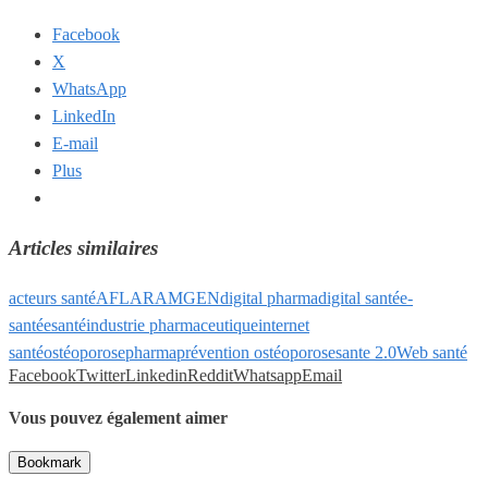
Facebook
X
WhatsApp
LinkedIn
E-mail
Plus
Articles similaires
acteurs santé
AFLAR
AMGEN
digital pharma
digital santé
e-
santé
esanté
industrie pharmaceutique
internet
santé
ostéoporose
pharma
prévention ostéoporose
sante 2.0
Web santé
Facebook
Twitter
Linkedin
Reddit
Whatsapp
Email
Vous pouvez également aimer
Bookmark