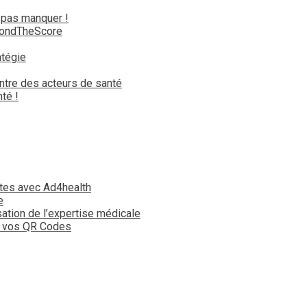
 pas manquer !
yondTheScore
atégie
ntre des acteurs de santé
té !
tes avec Ad4health
e
isation de l’expertise médicale
t vos QR Codes