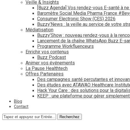
Veille & Insights
[Buzz Agenda] Vos rendez-vous E-santé à ne
Baromètre Social Media Pharma France #Be
Consumer Electronic Show (CES) 2026
Buzzy’News : la veille au service de votre str
Médiatisation
Buzzy’Show : nouveau rendez-vous à la renco
Lancement de la chaîne WhatsApp Buzz E-san
Programme Workfluenceurs
Enrichir vos contenus
Buzz Podcast
Animer vos événements
La Pause Healthtech
Offres Partenaires
Des campagnes santé percutantes et innovan
Des études avec ATAWAO Healthcare Institut
Hack Your Care : des solutions pour la digital
KEEP : une plateforme pour gérer simplemen
Blog
Contact
Recherchez