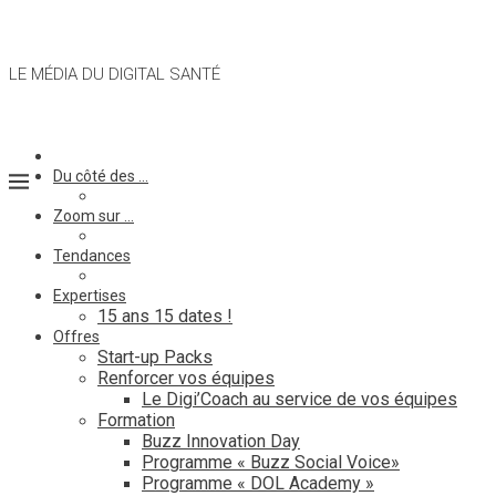
LE MÉDIA DU DIGITAL SANTÉ
Du côté des …
Zoom sur …
Tendances
Expertises
15 ans 15 dates !
Offres
Start-up Packs
Renforcer vos équipes
Le Digi’Coach au service de vos équipes
Formation
Buzz Innovation Day
Programme « Buzz Social Voice»
Programme « DOL Academy »