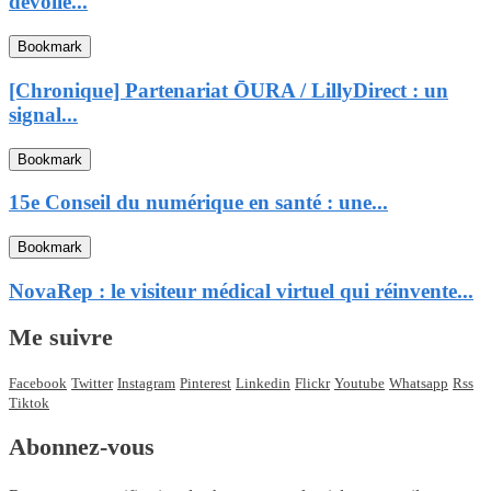
dévoile...
Bookmark
[Chronique] Partenariat ŌURA / LillyDirect : un
signal...
Bookmark
15e Conseil du numérique en santé : une...
Bookmark
NovaRep : le visiteur médical virtuel qui réinvente...
Me suivre
Facebook
Twitter
Instagram
Pinterest
Linkedin
Flickr
Youtube
Whatsapp
Rss
Tiktok
Abonnez-vous