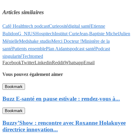
Articles similaires
Café Healthtech podcast
Curieosité
digital santé
Etienne
Bulidon
G_NIUS
Hospitech
Institut Curie
Jean-Baptiste Michel
Julien
Ménielle
Medshake studio
Merci Docteur !
Ministère de la
santé
Patients ensemble
Plan Aidants
podcast santé
Podcast
singularité
Techtomed
Facebook
Twitter
Linkedin
Reddit
Whatsapp
Email
Vous pouvez également aimer
Bookmark
Buzz E-santé en pause estivale : rendez-vous à...
Bookmark
Buzzy’Show : rencontre avec Roxanne Holakuyee
directrice innovation...