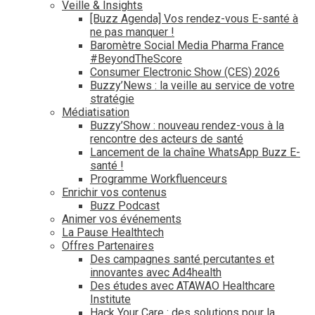
Veille & Insights
[Buzz Agenda] Vos rendez-vous E-santé à
ne pas manquer !
Baromètre Social Media Pharma France
#BeyondTheScore
Consumer Electronic Show (CES) 2026
Buzzy’News : la veille au service de votre
stratégie
Médiatisation
Buzzy’Show : nouveau rendez-vous à la
rencontre des acteurs de santé
Lancement de la chaîne WhatsApp Buzz E-
santé !
Programme Workfluenceurs
Enrichir vos contenus
Buzz Podcast
Animer vos événements
La Pause Healthtech
Offres Partenaires
Des campagnes santé percutantes et
innovantes avec Ad4health
Des études avec ATAWAO Healthcare
Institute
Hack Your Care : des solutions pour la