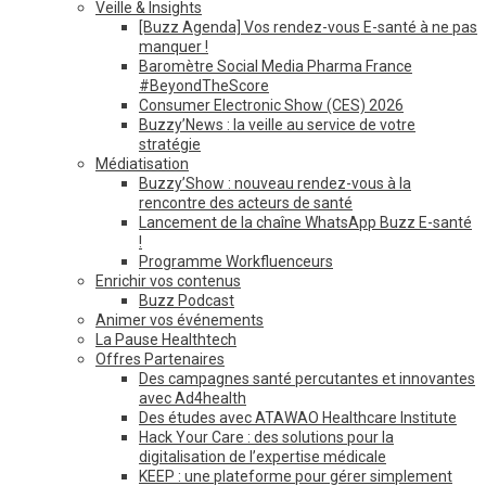
Veille & Insights
[Buzz Agenda] Vos rendez-vous E-santé à ne pas
manquer !
Baromètre Social Media Pharma France
#BeyondTheScore
Consumer Electronic Show (CES) 2026
Buzzy’News : la veille au service de votre
stratégie
Médiatisation
Buzzy’Show : nouveau rendez-vous à la
rencontre des acteurs de santé
Lancement de la chaîne WhatsApp Buzz E-santé
!
Programme Workfluenceurs
Enrichir vos contenus
Buzz Podcast
Animer vos événements
La Pause Healthtech
Offres Partenaires
Des campagnes santé percutantes et innovantes
avec Ad4health
Des études avec ATAWAO Healthcare Institute
Hack Your Care : des solutions pour la
digitalisation de l’expertise médicale
KEEP : une plateforme pour gérer simplement