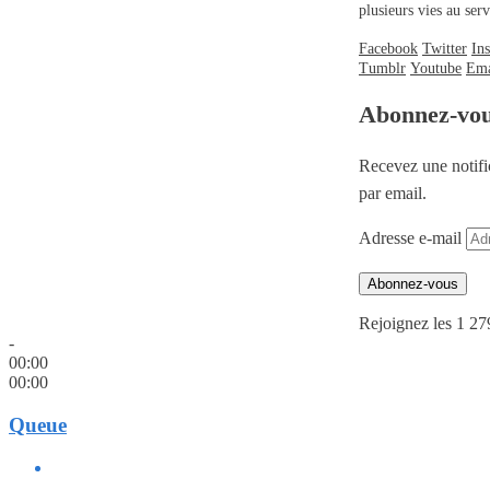
plusieurs vies au se
Facebook
Twitter
In
Tumblr
Youtube
Ema
Abonnez-vo
Recevez une notifi
par email.
Adresse e-mail
Abonnez-vous
Rejoignez les 1 27
-
00:00
00:00
Queue