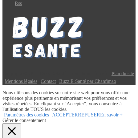
Rss
Copyright © 2024 Buzz E-Santé | Tous droits réservés |
Plan du site
|
Mentions légales
|
Contact
|
Buzz E-Santé par Chanfimao
Nous utilisons des cookies sur notre site web pour vous offrir une
expérience plus pertinente en mémorisant vos préférences et vos
visites répétées. En cliquant sur "Accepter", vous consentez à
l'utilisation de TOUS les cookies.
Paramètres des cookies
ACCEPTER
REFUSER
En savoir +
Gérer le consentement