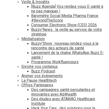
Veille & Insights
[Buzz Agenda] Vos rendez-vous E-santé à
ne pas manquer !
Baromètre Social Media Pharma France
#BeyondTheScore
Consumer Electronic Show (CES) 2026
Buzzy’News : la veille au service de votre
stratégie
Médiatisation
Buzzy’Show : nouveau rendez-vous à la
rencontre des acteurs de santé
Lancement de la chaîne WhatsApp Buzz E-
santé !
Programme Workfluenceurs
Enrichir vos contenus
Buzz Podcast
Animer vos événements
La Pause Healthtech
Offres Partenaires
Des campagnes santé percutantes et
innovantes avec Ad4health
Des études avec ATAWAO Healthcare
Institute
Hack Your Care : des solutions pour la