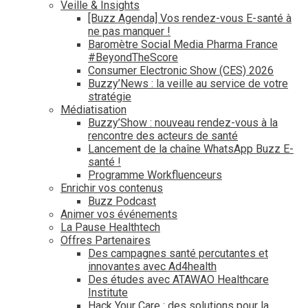
Veille & Insights
[Buzz Agenda] Vos rendez-vous E-santé à
ne pas manquer !
Baromètre Social Media Pharma France
#BeyondTheScore
Consumer Electronic Show (CES) 2026
Buzzy’News : la veille au service de votre
stratégie
Médiatisation
Buzzy’Show : nouveau rendez-vous à la
rencontre des acteurs de santé
Lancement de la chaîne WhatsApp Buzz E-
santé !
Programme Workfluenceurs
Enrichir vos contenus
Buzz Podcast
Animer vos événements
La Pause Healthtech
Offres Partenaires
Des campagnes santé percutantes et
innovantes avec Ad4health
Des études avec ATAWAO Healthcare
Institute
Hack Your Care : des solutions pour la