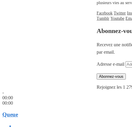
plusieurs vies au se
Facebook
Twitter
In
Tumblr
Youtube
Ema
Abonnez-vo
Recevez une notifi
par email.
Adresse e-mail
Abonnez-vous
Rejoignez les 1 27
-
00:00
00:00
Queue