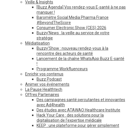
Veille & Insights
[Buzz Agenda] Vos rendez-vous E-santé à ne pas
manquer !
Baromètre Social Media Pharma France
#BeyondTheScore
Consumer Electronic Show (CES) 2026
Buzzy’News : la veille au service de votre
stratégie
Médiatisation
Buzzy’Show : nouveau rendez-vous à la
rencontre des acteurs de santé
Lancement de la chaîne WhatsApp Buzz E-santé
!
Programme Workfluenceurs
Enrichir vos contenus
Buzz Podcast
Animer vos événements
La Pause Healthtech
Offres Partenaires
Des campagnes santé percutantes et innovantes
avec Ad4health
Des études avec ATAWAO Healthcare Institute
Hack Your Care : des solutions pour la
digitalisation de l’expertise médicale
KEEP : une plateforme pour gérer simplement