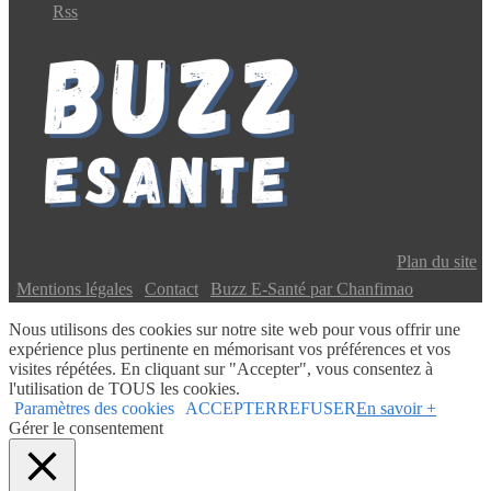
Rss
Copyright © 2024 Buzz E-Santé | Tous droits réservés |
Plan du site
|
Mentions légales
|
Contact
|
Buzz E-Santé par Chanfimao
Nous utilisons des cookies sur notre site web pour vous offrir une
expérience plus pertinente en mémorisant vos préférences et vos
visites répétées. En cliquant sur "Accepter", vous consentez à
l'utilisation de TOUS les cookies.
Paramètres des cookies
ACCEPTER
REFUSER
En savoir +
Gérer le consentement