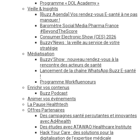
Programme « DOL Academy »
Veille & Insights
[Buzz Agenda] Vos rendez-vous E-santé à ne pas
manquer !
Baromètre Social Media Pharma France
#BeyondTheScore
Consumer Electronic Show (CES) 2026
Buzzy’News : la veille au service de votre
stratégie
Médiatisation
Buzzy’Show : nouveau rendez-vous à la
rencontre des acteurs de santé
Lancement de la chaîne WhatsApp Buzz E-santé
!
Programme Workfluenceurs
Enrichir vos contenus
Buzz Podcast
Animer vos événements
La Pause Healthtech
Offres Partenaires
Des campagnes santé percutantes et innovantes
avec Ad4health
Des études avec ATAWAO Healthcare Institute
Hack Your Care : des solutions pour la
digitalisation de l’expertise médicale