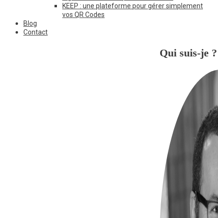
KEEP : une plateforme pour gérer simplement
vos QR Codes
Blog
Contact
Qui suis-je ?