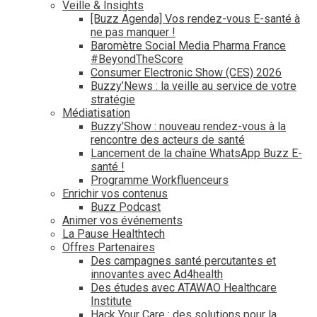
Veille & Insights
[Buzz Agenda] Vos rendez-vous E-santé à
ne pas manquer !
Baromètre Social Media Pharma France
#BeyondTheScore
Consumer Electronic Show (CES) 2026
Buzzy’News : la veille au service de votre
stratégie
Médiatisation
Buzzy’Show : nouveau rendez-vous à la
rencontre des acteurs de santé
Lancement de la chaîne WhatsApp Buzz E-
santé !
Programme Workfluenceurs
Enrichir vos contenus
Buzz Podcast
Animer vos événements
La Pause Healthtech
Offres Partenaires
Des campagnes santé percutantes et
innovantes avec Ad4health
Des études avec ATAWAO Healthcare
Institute
Hack Your Care : des solutions pour la