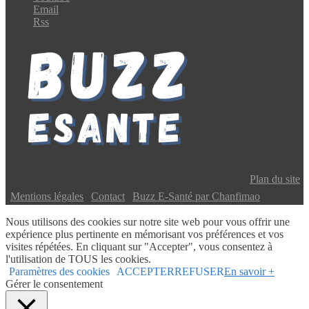
Email
Rss
Copyright © 2024 Buzz E-Santé | Tous droits réservés |
Plan du site
|
Mentions légales
|
Contact
|
Buzz E-Santé par Chanfimao
Nous utilisons des cookies sur notre site web pour vous offrir une
expérience plus pertinente en mémorisant vos préférences et vos
visites répétées. En cliquant sur "Accepter", vous consentez à
l'utilisation de TOUS les cookies.
Paramètres des cookies
ACCEPTER
REFUSER
En savoir +
Gérer le consentement