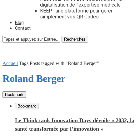
digitalisation de l’expertise médicale
KEEP : une plateforme pour gérer
simplement vos QR Codes
Blog
Contact
Recherchez
Accueil
Tags
Posts tagged with "Roland Berger"
Roland Berger
Bookmark
Bookmark
Le Think tank Innovation Days dévoile « 2032, la
santé transformée par l’innovation »