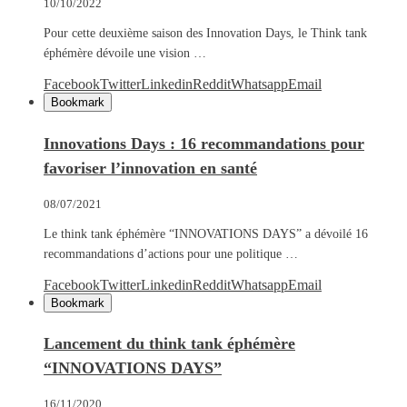
10/10/2022
Pour cette deuxième saison des Innovation Days, le Think tank
éphémère dévoile une vision …
Facebook
Twitter
Linkedin
Reddit
Whatsapp
Email
Bookmark
Innovations Days : 16 recommandations pour
favoriser l’innovation en santé
08/07/2021
Le think tank éphémère “INNOVATIONS DAYS” a dévoilé 16
recommandations d’actions pour une politique …
Facebook
Twitter
Linkedin
Reddit
Whatsapp
Email
Bookmark
Lancement du think tank éphémère
“INNOVATIONS DAYS”
16/11/2020