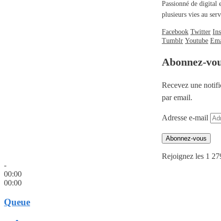
Passionné de digital 
plusieurs vies au se
Facebook
Twitter
In
Tumblr
Youtube
Ema
Abonnez-vo
Recevez une notifi
par email.
Adresse e-mail
Abonnez-vous
Rejoignez les 1 27
-
00:00
00:00
Queue