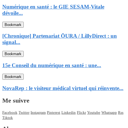
Numérique en santé : le GIE SESAM-Vitale
dévoile...
Bookmark
[Chronique] Partenariat ŌURA / LillyDirect : un
signal...
Bookmark
15e Conseil du numérique en santé : une...
Bookmark
NovaRep : le visiteur médical virtuel qui réinvente...
Me suivre
Facebook
Twitter
Instagram
Pinterest
Linkedin
Flickr
Youtube
Whatsapp
Rss
Tiktok