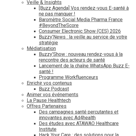
Veille & Insights
[Buzz Agenda] Vos rendez-vous E-santé à
ne pas manquer !
Baromètre Social Media Pharma France
#BeyondTheScore
Consumer Electronic Show (CES) 2026
Buzzy’News : la veille au service de votre
stratégie
Médiatisation
Buzzy’Show : nouveau rendez-vous à la
rencontre des acteurs de santé
Lancement de la chaîne WhatsApp Buzz E-
santé !
Programme Workfluenceurs
Enrichir vos contenus
Buzz Podcast
Animer vos événements
La Pause Healthtech
Offres Partenaires
Des campagnes santé percutantes et
innovantes avec Ad4health
Des études avec ATAWAO Healthcare
Institute
Hack Your Care : des solutions pour la