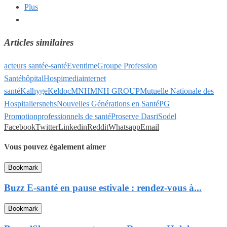
Plus
Articles similaires
acteurs santé
e-santé
Eventime
Groupe Profession
Santé
hôpital
Hospimedia
internet
santé
Kalhyge
Keldoc
MNH
MNH GROUP
Mutuelle Nationale des
Hospitaliers
nehs
Nouvelles Générations en Santé
PG
Promotion
professionnels de santé
Proserve Dasri
Sodel
Facebook
Twitter
Linkedin
Reddit
Whatsapp
Email
Vous pouvez également aimer
Bookmark
Buzz E-santé en pause estivale : rendez-vous à...
Bookmark