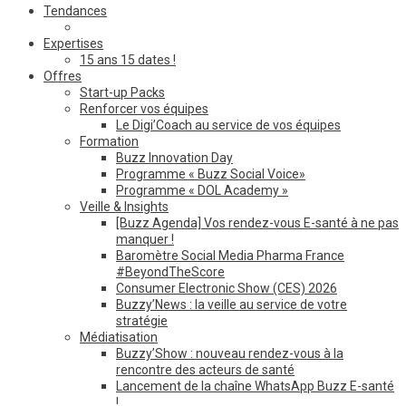
Tendances
Expertises
15 ans 15 dates !
Offres
Start-up Packs
Renforcer vos équipes
Le Digi’Coach au service de vos équipes
Formation
Buzz Innovation Day
Programme « Buzz Social Voice»
Programme « DOL Academy »
Veille & Insights
[Buzz Agenda] Vos rendez-vous E-santé à ne pas
manquer !
Baromètre Social Media Pharma France
#BeyondTheScore
Consumer Electronic Show (CES) 2026
Buzzy’News : la veille au service de votre
stratégie
Médiatisation
Buzzy’Show : nouveau rendez-vous à la
rencontre des acteurs de santé
Lancement de la chaîne WhatsApp Buzz E-santé
!