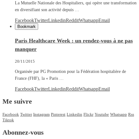
La Mutuelle Nationale des Hospitaliers, qui opère une transformation
en diversifiant son activité depuis …
Facebook
Twitter
Linkedin
Reddit
Whatsapp
Email
Bookmark
Paris Healthcare Week : un rendez-vous à ne pas
manquer
20/11/2015
Organisée par PG Promotion pour la Fédération hospitalière de
France (FHF), la « Paris …
Facebook
Twitter
Linkedin
Reddit
Whatsapp
Email
Me suivre
Facebook
Twitter
Instagram
Pinterest
Linkedin
Flickr
Youtube
Whatsapp
Rss
Tiktok
Abonnez-vous