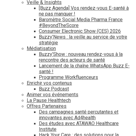
Veille & Insights
[Buzz Agenda] Vos rendez-vous E-santé à
ne pas manquer !
Baromètre Social Media Pharma France
#BeyondTheScore
Consumer Electronic Show (CES) 2026
Buzzy’News : la veille au service de votre
stratégie
Médiatisation
Buzzy’Show : nouveau rendez-vous à la
rencontre des acteurs de santé
Lancement de la chaîne WhatsApp Buzz E-
santé !
Programme Workfluenceurs
Enrichir vos contenus
Buzz Podcast
Animer vos événements
La Pause Healthtech
Offres Partenaires
Des campagnes santé percutantes et
innovantes avec Ad4health
Des études avec ATAWAO Healthcare
Institute
Hack Your Care : des solutions pour la