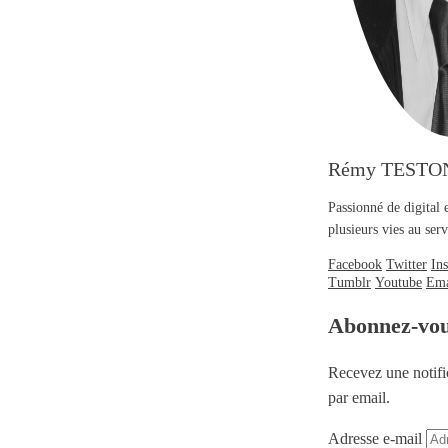
Rémy TESTO
Passionné de digital 
plusieurs vies au se
Facebook
Twitter
In
Tumblr
Youtube
Ema
Abonnez-vo
Recevez une notifi
par email.
Adresse e-mail