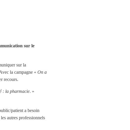
mmunication sur le
muniquer sur la
é. Avec la campagne «
On a
er recours.
é : la pharmacie
. »
public/patient a besoin
les autres professionnels