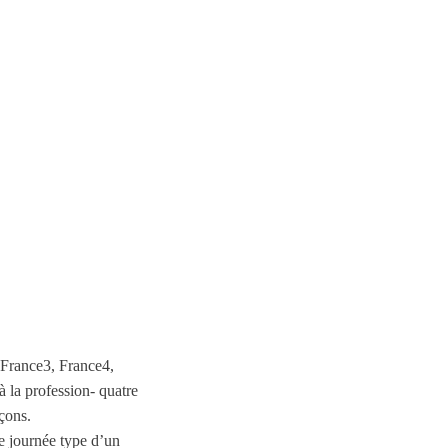
 France3, France4,
à la profession- quatre
çons.
e journée type d’un