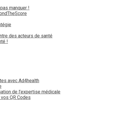
 pas manquer !
yondTheScore
atégie
ntre des acteurs de santé
té !
tes avec Ad4health
e
isation de l’expertise médicale
t vos QR Codes