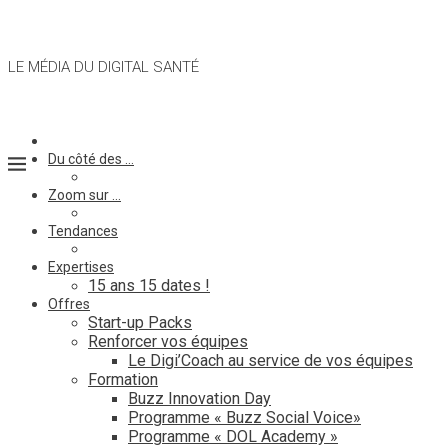
LE MÉDIA DU DIGITAL SANTÉ
Du côté des …
Zoom sur …
Tendances
Expertises
15 ans 15 dates !
Offres
Start-up Packs
Renforcer vos équipes
Le Digi’Coach au service de vos équipes
Formation
Buzz Innovation Day
Programme « Buzz Social Voice»
Programme « DOL Academy »