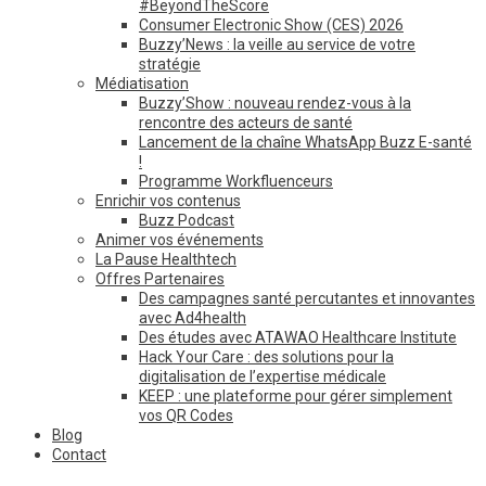
#BeyondTheScore
Consumer Electronic Show (CES) 2026
Buzzy’News : la veille au service de votre
stratégie
Médiatisation
Buzzy’Show : nouveau rendez-vous à la
rencontre des acteurs de santé
Lancement de la chaîne WhatsApp Buzz E-santé
!
Programme Workfluenceurs
Enrichir vos contenus
Buzz Podcast
Animer vos événements
La Pause Healthtech
Offres Partenaires
Des campagnes santé percutantes et innovantes
avec Ad4health
Des études avec ATAWAO Healthcare Institute
Hack Your Care : des solutions pour la
digitalisation de l’expertise médicale
KEEP : une plateforme pour gérer simplement
vos QR Codes
Blog
Contact