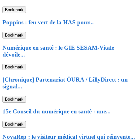
Bookmark
Poppins : feu vert de la HAS pour...
Bookmark
Numérique en santé : le GIE SESAM-Vitale
dévoile...
Bookmark
[Chronique] Partenariat ŌURA / LillyDirect : un
signal...
Bookmark
15e Conseil du numérique en santé : une...
Bookmark
NovaRep : le visiteur médical virtuel qui réinvente...