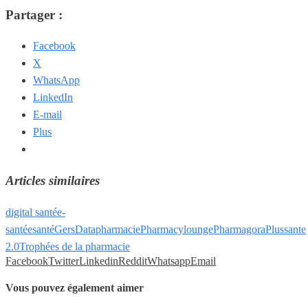
Partager :
Facebook
X
WhatsApp
LinkedIn
E-mail
Plus
Articles similaires
digital santé
e-
santé
esanté
GersData
pharmacie
Pharmacylounge
PharmagoraPlus
sante
2.0
Trophées de la pharmacie
Facebook
Twitter
Linkedin
Reddit
Whatsapp
Email
Vous pouvez également aimer