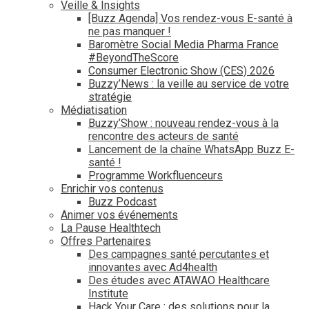
Veille & Insights
[Buzz Agenda] Vos rendez-vous E-santé à
ne pas manquer !
Baromètre Social Media Pharma France
#BeyondTheScore
Consumer Electronic Show (CES) 2026
Buzzy’News : la veille au service de votre
stratégie
Médiatisation
Buzzy’Show : nouveau rendez-vous à la
rencontre des acteurs de santé
Lancement de la chaîne WhatsApp Buzz E-
santé !
Programme Workfluenceurs
Enrichir vos contenus
Buzz Podcast
Animer vos événements
La Pause Healthtech
Offres Partenaires
Des campagnes santé percutantes et
innovantes avec Ad4health
Des études avec ATAWAO Healthcare
Institute
Hack Your Care : des solutions pour la