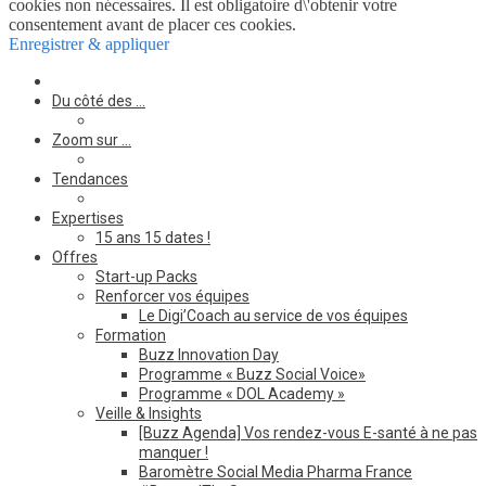
cookies non nécessaires. Il est obligatoire d\'obtenir votre
consentement avant de placer ces cookies.
Enregistrer & appliquer
Du côté des …
Zoom sur …
Tendances
Expertises
15 ans 15 dates !
Offres
Start-up Packs
Renforcer vos équipes
Le Digi’Coach au service de vos équipes
Formation
Buzz Innovation Day
Programme « Buzz Social Voice»
Programme « DOL Academy »
Veille & Insights
[Buzz Agenda] Vos rendez-vous E-santé à ne pas
manquer !
Baromètre Social Media Pharma France