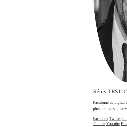
Rémy TESTO
Passionné de digital 
plusieurs vies au se
Facebook
Twitter
In
Tumblr
Youtube
Ema