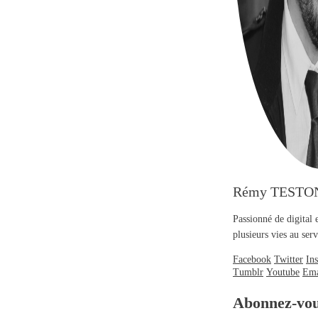
Rémy TESTO
Passionné de digital 
plusieurs vies au se
Facebook
Twitter
In
Tumblr
Youtube
Ema
Abonnez-vo