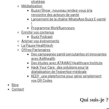
stratégie
Médiatisation
Buzzy’Show : nouveau rendez-vous à la
rencontre des acteurs de santé
Lancement de la chaîne WhatsApp Buzz E-santé
!
Programme Workfluenceurs
Enrichir vos contenus
Buzz Podcast
Animer vos événements
La Pause Healthtech
Offres Partenaires
Des campagnes santé percutantes et innovantes
avec Ad4health
Des études avec ATAWAO Healthcare Institute
Hack Your Care : des solutions pour la
digitalisation de l’expertise médicale
KEEP : une plateforme pour gérer simplement
vos QR Codes
Blog
Contact
Qui suis-je ?