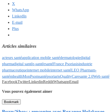
X
WhatsApp
LinkedIn
E-mail
Plus
Articles similaires
acteurs santé
application mobile santé
dermatologie
digital
pharma
digital santé
e-santé
esanté
France Psoriasis
industrie
pharmaceutique
internet mobile
internet santé
LEO Pharma
m-
santé
mhealth
MonPso
msanté
psoriaris
QualityCare
sante 2.0
Web santé
Facebook
Twitter
Linkedin
Reddit
Whatsapp
Email
Vous pouvez également aimer
Bookmark
Buzzy’Show : rencontre avec Roxanne Holakuyee