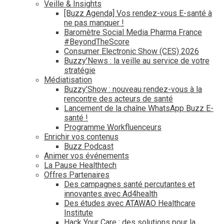
Veille & Insights
[Buzz Agenda] Vos rendez-vous E-santé à
ne pas manquer !
Baromètre Social Media Pharma France
#BeyondTheScore
Consumer Electronic Show (CES) 2026
Buzzy’News : la veille au service de votre
stratégie
Médiatisation
Buzzy’Show : nouveau rendez-vous à la
rencontre des acteurs de santé
Lancement de la chaîne WhatsApp Buzz E-
santé !
Programme Workfluenceurs
Enrichir vos contenus
Buzz Podcast
Animer vos événements
La Pause Healthtech
Offres Partenaires
Des campagnes santé percutantes et
innovantes avec Ad4health
Des études avec ATAWAO Healthcare
Institute
Hack Your Care : des solutions pour la