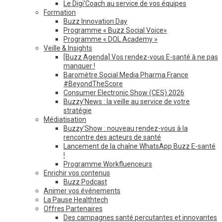
Le Digi’Coach au service de vos équipes
Formation
Buzz Innovation Day
Programme « Buzz Social Voice»
Programme « DOL Academy »
Veille & Insights
[Buzz Agenda] Vos rendez-vous E-santé à ne pas
manquer !
Baromètre Social Media Pharma France
#BeyondTheScore
Consumer Electronic Show (CES) 2026
Buzzy’News : la veille au service de votre
stratégie
Médiatisation
Buzzy’Show : nouveau rendez-vous à la
rencontre des acteurs de santé
Lancement de la chaîne WhatsApp Buzz E-santé
!
Programme Workfluenceurs
Enrichir vos contenus
Buzz Podcast
Animer vos événements
La Pause Healthtech
Offres Partenaires
Des campagnes santé percutantes et innovantes