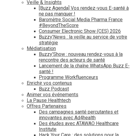
Veille & Insights
[Buzz Agenda] Vos rendez-vous E-santé à
ne pas manquer !
Baromètre Social Media Pharma France
#BeyondTheScore
Consumer Electronic Show (CES) 2026
Buzzy’News : la veille au service de votre
stratégie
Médiatisation
Buzzy’Show : nouveau rendez-vous à la
rencontre des acteurs de santé
Lancement de la chaîne WhatsApp Buzz E-
santé !
Programme Workfluenceurs
Enrichir vos contenus
Buzz Podcast
Animer vos événements
La Pause Healthtech
Offres Partenaires
Des campagnes santé percutantes et
innovantes avec Ad4health
Des études avec ATAWAO Healthcare
Institute
Hack Your Care : des solutions pour la