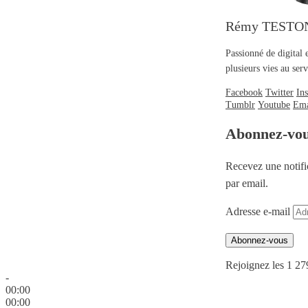
Rémy TESTO
Passionné de digital 
plusieurs vies au se
Facebook
Twitter
In
Tumblr
Youtube
Ema
Abonnez-vo
Recevez une notifi
par email.
Adresse e-mail
Abonnez-vous
Rejoignez les 1 27
-
00:00
00:00