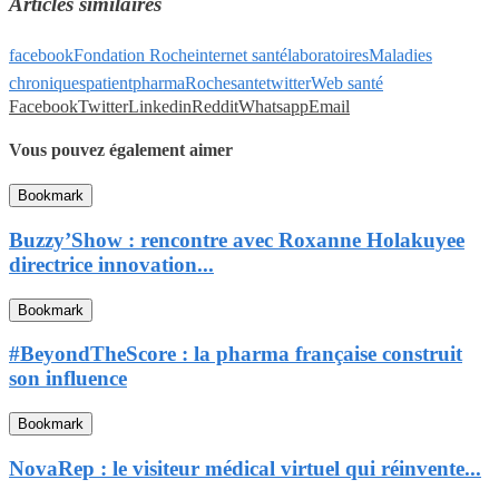
Articles similaires
facebook
Fondation Roche
internet santé
laboratoires
Maladies
chroniques
patient
pharma
Roche
sante
twitter
Web santé
Facebook
Twitter
Linkedin
Reddit
Whatsapp
Email
Vous pouvez également aimer
Bookmark
Buzzy’Show : rencontre avec Roxanne Holakuyee
directrice innovation...
Bookmark
#BeyondTheScore : la pharma française construit
son influence
Bookmark
NovaRep : le visiteur médical virtuel qui réinvente...