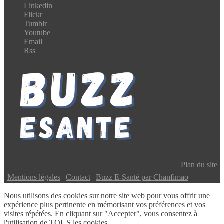
Linkedin
Flickr
Tumblr
Youtube
Email
Rss
Copyright © 2024 Buzz E-Santé | Tous droits réservés |
Plan du site
|
Mentions légales
|
Contact
|
Buzz E-Santé par Chanfimao
Nous utilisons des cookies sur notre site web pour vous offrir une
expérience plus pertinente en mémorisant vos préférences et vos
visites répétées. En cliquant sur "Accepter", vous consentez à
l'utilisation de TOUS les cookies.