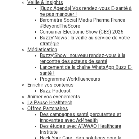
Veille & Insights
[Buzz Agenda] Vos rendez-vous E-santé à
ne pas manquer !
Baromètre Social Media Pharma France
#BeyondTheScore
Consumer Electronic Show (CES) 2026
Buzzy’News : la veille au service de votre
stratégie
Médiatisation
Buzzy’Show : nouveau rendez-vous à la
rencontre des acteurs de santé
Lancement de la chaîne WhatsApp Buzz E-
santé !
Programme Workfluenceurs
Enrichir vos contenus
Buzz Podcast
Animer vos événements
La Pause Healthtech
Offres Partenaires
Des campagnes santé percutantes et
innovantes avec Ad4health
Des études avec ATAWAO Healthcare
Institute
Hack Your Care : des solutions pour la