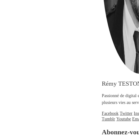
Rémy TESTO
Passionné de digital 
plusieurs vies au se
Facebook
Twitter
In
Tumblr
Youtube
Ema
Abonnez-vo