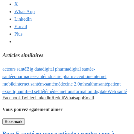
X
WhatsApp
LinkedIn
E-mail
Plus
Articles similaires
acteurs santé
Big data
digital pharma
digital santé
e-
santé
epharmacie
esanté
industrie pharmaceutique
internet
mobile
internet santé
m-santé
médecine 2.0
mhealth
msanté
patient
expert
quantified self
télémédecine
transformation digitale
Web santé
Facebook
Twitter
Linkedin
Reddit
Whatsapp
Email
Vous pouvez également aimer
Bookmark
Buzz E-santé en pause estivale : rendez-vous à...