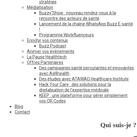
stratégie
Médiatisation
Buzzy’Show : nouveau rendez-vous à la
rencontre des acteurs de santé
Lancement de la chaîne WhatsApp Buzz E-santé
!
Programme Workfluenceurs
Enrichir vos contenus
Buzz Podcast
Animer vos événements
La Pause Healthtech
Offres Partenaires
Des campagnes santé percutantes et innovantes
avec Ad4health
Des études avec ATAWAO Healthcare Institute
Hack Your Care : des solutions pour la
digitalisation de l’expertise médicale
KEEP : une plateforme pour gérer simplement
vos QR Codes
Blog
Contact
Qui suis-je ?