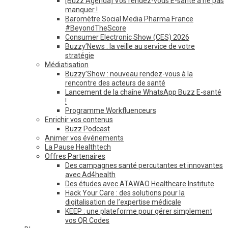
[Buzz Agenda] Vos rendez-vous E-santé à ne pas
manquer !
Baromètre Social Media Pharma France
#BeyondTheScore
Consumer Electronic Show (CES) 2026
Buzzy’News : la veille au service de votre
stratégie
Médiatisation
Buzzy’Show : nouveau rendez-vous à la
rencontre des acteurs de santé
Lancement de la chaîne WhatsApp Buzz E-santé
!
Programme Workfluenceurs
Enrichir vos contenus
Buzz Podcast
Animer vos événements
La Pause Healthtech
Offres Partenaires
Des campagnes santé percutantes et innovantes
avec Ad4health
Des études avec ATAWAO Healthcare Institute
Hack Your Care : des solutions pour la
digitalisation de l’expertise médicale
KEEP : une plateforme pour gérer simplement
vos QR Codes