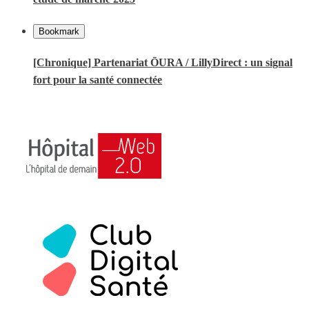
Bookmark
[Chronique] Partenariat ŌURA / LillyDirect : un signal
fort pour la santé connectée