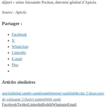
départ
» selon Alexandre Pochon, directeur général d’Apicéa.
Source : Apicéa
Partager :
Facebook
X
WhatsApp
LinkedIn
E-mail
Plus
Articles similaires
apicéa
digital santé
e-santé
esanté
internet santé
médecine 2.0
parcours
de soin
sante 2.0
suivi patient
Web santé
Facebook
Twitter
Linkedin
Reddit
Whatsapp
Email