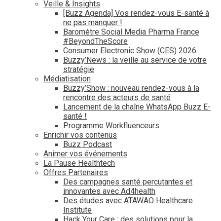
Veille & Insights
[Buzz Agenda] Vos rendez-vous E-santé à
ne pas manquer !
Baromètre Social Media Pharma France
#BeyondTheScore
Consumer Electronic Show (CES) 2026
Buzzy’News : la veille au service de votre
stratégie
Médiatisation
Buzzy’Show : nouveau rendez-vous à la
rencontre des acteurs de santé
Lancement de la chaîne WhatsApp Buzz E-
santé !
Programme Workfluenceurs
Enrichir vos contenus
Buzz Podcast
Animer vos événements
La Pause Healthtech
Offres Partenaires
Des campagnes santé percutantes et
innovantes avec Ad4health
Des études avec ATAWAO Healthcare
Institute
Hack Your Care : des solutions pour la