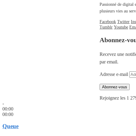
Passionné de digital 
plusieurs vies au se
Facebook
Twitter
In
Tumblr
Youtube
Ema
Abonnez-vo
Recevez une notifi
par email.
Adresse e-mail
Abonnez-vous
Rejoignez les 1 27
-
00:00
00:00
Queue