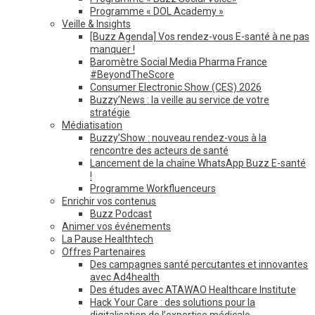
Programme « DOL Academy »
Veille & Insights
[Buzz Agenda] Vos rendez-vous E-santé à ne pas
manquer !
Baromètre Social Media Pharma France
#BeyondTheScore
Consumer Electronic Show (CES) 2026
Buzzy’News : la veille au service de votre
stratégie
Médiatisation
Buzzy’Show : nouveau rendez-vous à la
rencontre des acteurs de santé
Lancement de la chaîne WhatsApp Buzz E-santé
!
Programme Workfluenceurs
Enrichir vos contenus
Buzz Podcast
Animer vos événements
La Pause Healthtech
Offres Partenaires
Des campagnes santé percutantes et innovantes
avec Ad4health
Des études avec ATAWAO Healthcare Institute
Hack Your Care : des solutions pour la
digitalisation de l’expertise médicale