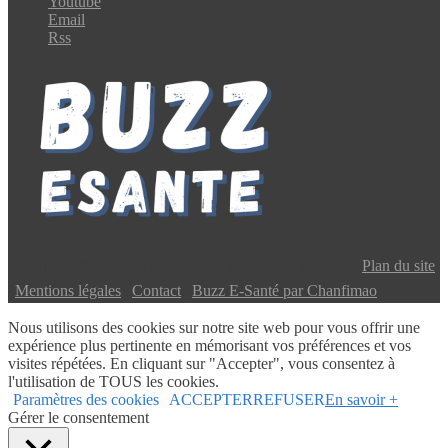
Youtube
Email
Rss
Copyright © 2024 Buzz E-Santé | Tous droits réservés |
Plan du site
|
Mentions légales
|
Contact
|
Buzz E-Santé par Chanfimao
Nous utilisons des cookies sur notre site web pour vous offrir une
expérience plus pertinente en mémorisant vos préférences et vos
visites répétées. En cliquant sur "Accepter", vous consentez à
l'utilisation de TOUS les cookies.
Paramètres des cookies
ACCEPTER
REFUSER
En savoir +
Gérer le consentement