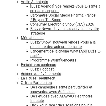
Veille & Insights
[Buzz Agenda] Vos rendez-vous E-santé à
ne pas manquer !
Baromètre Social Media Pharma France
#BeyondTheScore
Consumer Electronic Show (CES) 2026
Buzzy’News : la veille au service de votre
stratégie
Médiatisation
Buzzy’Show : nouveau rendez-vous à la
rencontre des acteurs de santé
Lancement de la chaîne WhatsApp Buzz E-
santé !
Programme Workfluenceurs
Enrichir vos contenus
Buzz Podcast
Animer vos événements
La Pause Healthtech
Offres Partenaires
Des campagnes santé percutantes et
innovantes avec Ad4health
Des études avec ATAWAO Healthcare
Institute
Hack Your Care : des solutions pour la