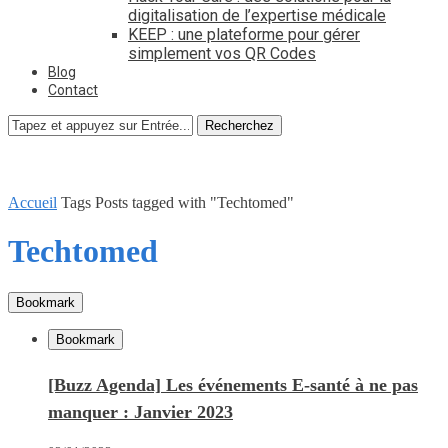
digitalisation de l’expertise médicale
KEEP : une plateforme pour gérer
simplement vos QR Codes
Blog
Contact
Recherchez
Accueil
Tags
Posts tagged with "Techtomed"
Techtomed
Bookmark
Bookmark
[Buzz Agenda] Les événements E-santé à ne pas
manquer : Janvier 2023