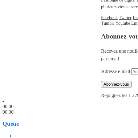
Passionné de digital 
plusieurs vies au se
Facebook
Twitter
In
Tumblr
Youtube
Ema
Abonnez-vo
Recevez une notifi
par email.
Adresse e-mail
Abonnez-vous
Rejoignez les 1 27
-
00:00
00:00
Queue