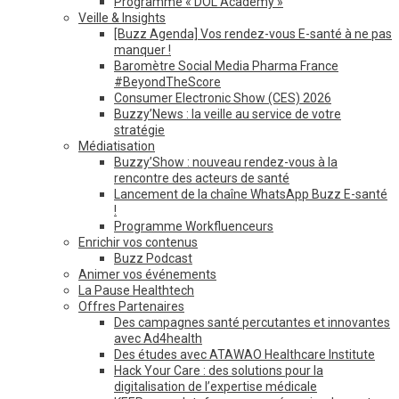
Programme « DOL Academy »
Veille & Insights
[Buzz Agenda] Vos rendez-vous E-santé à ne pas
manquer !
Baromètre Social Media Pharma France
#BeyondTheScore
Consumer Electronic Show (CES) 2026
Buzzy’News : la veille au service de votre
stratégie
Médiatisation
Buzzy’Show : nouveau rendez-vous à la
rencontre des acteurs de santé
Lancement de la chaîne WhatsApp Buzz E-santé
!
Programme Workfluenceurs
Enrichir vos contenus
Buzz Podcast
Animer vos événements
La Pause Healthtech
Offres Partenaires
Des campagnes santé percutantes et innovantes
avec Ad4health
Des études avec ATAWAO Healthcare Institute
Hack Your Care : des solutions pour la
digitalisation de l’expertise médicale