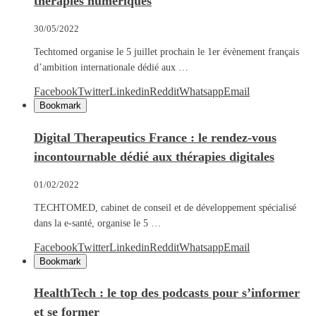
thérapies numériques
30/05/2022
Techtomed organise le 5 juillet prochain le 1er évènement français
d’ambition internationale dédié aux …
Facebook
Twitter
Linkedin
Reddit
Whatsapp
Email
Bookmark
Digital Therapeutics France : le rendez-vous
incontournable dédié aux thérapies digitales
01/02/2022
TECHTOMED, cabinet de conseil et de développement spécialisé
dans la e-santé, organise le 5 …
Facebook
Twitter
Linkedin
Reddit
Whatsapp
Email
Bookmark
HealthTech : le top des podcasts pour s’informer
et se former