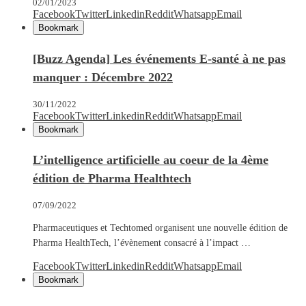
02/01/2023
Facebook
Twitter
Linkedin
Reddit
Whatsapp
Email
Bookmark
[Buzz Agenda] Les événements E-santé à ne pas
manquer : Décembre 2022
30/11/2022
Facebook
Twitter
Linkedin
Reddit
Whatsapp
Email
Bookmark
L’intelligence artificielle au coeur de la 4ème
édition de Pharma Healthtech
07/09/2022
Pharmaceutiques et Techtomed organisent une nouvelle édition de
Pharma HealthTech, l’évènement consacré à l’impact …
Facebook
Twitter
Linkedin
Reddit
Whatsapp
Email
Bookmark