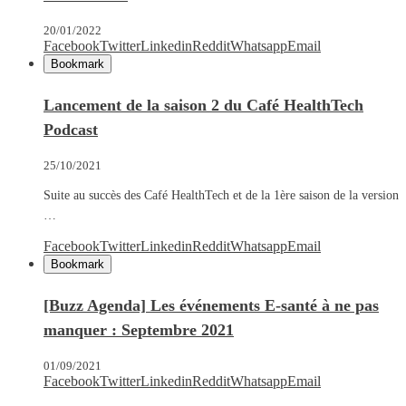
20/01/2022
Facebook
Twitter
Linkedin
Reddit
Whatsapp
Email
Bookmark
Lancement de la saison 2 du Café HealthTech
Podcast
25/10/2021
Suite au succès des Café HealthTech et de la 1ère saison de la version
…
Facebook
Twitter
Linkedin
Reddit
Whatsapp
Email
Bookmark
[Buzz Agenda] Les événements E-santé à ne pas
manquer : Septembre 2021
01/09/2021
Facebook
Twitter
Linkedin
Reddit
Whatsapp
Email