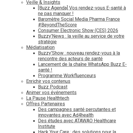
Veille & Insights
[Buzz Agenda] Vos rendez-vous E-santé à
ne pas manquer !
Baromètre Social Media Pharma France
#BeyondTheScore
Consumer Electronic Show (CES) 2026
Buzzy’News : la veille au service de votre
stratégie
Médiatisation
Buzzy’Show : nouveau rendez-vous à la
rencontre des acteurs de santé
Lancement de la chaîne WhatsApp Buzz E-
santé !
Programme Workfluenceurs
Enrichir vos contenus
Buzz Podcast
Animer vos événements
La Pause Healthtech
Offres Partenaires
Des campagnes santé percutantes et
innovantes avec Ad4health
Des études avec ATAWAO Healthcare
Institute
Hack Your Care : des solutions pour la