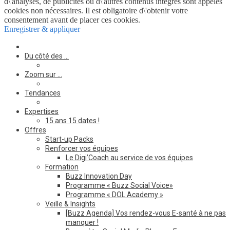
d\'analyses, de publicités ou d\'autres contenus intégrés sont appelés
cookies non nécessaires. Il est obligatoire d\'obtenir votre
consentement avant de placer ces cookies.
Enregistrer & appliquer
Du côté des …
Zoom sur …
Tendances
Expertises
15 ans 15 dates !
Offres
Start-up Packs
Renforcer vos équipes
Le Digi’Coach au service de vos équipes
Formation
Buzz Innovation Day
Programme « Buzz Social Voice»
Programme « DOL Academy »
Veille & Insights
[Buzz Agenda] Vos rendez-vous E-santé à ne pas
manquer !