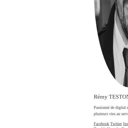
Rémy TESTO
Passionné de digital 
plusieurs vies au se
Facebook
Twitter
In