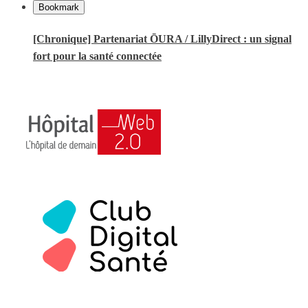
Bookmark
[Chronique] Partenariat ŌURA / LillyDirect : un signal
fort pour la santé connectée