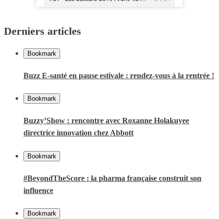
Derniers articles
Bookmark
Buzz E-santé en pause estivale : rendez-vous à la rentrée !
Bookmark
Buzzy’Show : rencontre avec Roxanne Holakuyee
directrice innovation chez Abbott
Bookmark
#BeyondTheScore : la pharma française construit son
influence
Bookmark