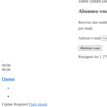
Tumblr
Youtube
Ema
Abonnez-vo
Recevez une notifi
par email.
Adresse e-mail
Abonnez-vous
Rejoignez les 1 27
-
00:00
00:00
Queue
Update Required
Flash plugin