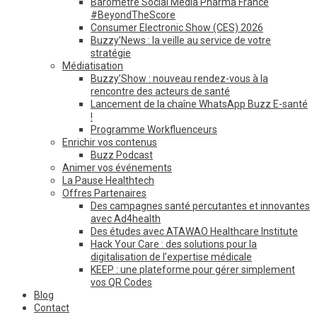
Baromètre Social Media Pharma France
#BeyondTheScore
Consumer Electronic Show (CES) 2026
Buzzy’News : la veille au service de votre
stratégie
Médiatisation
Buzzy’Show : nouveau rendez-vous à la
rencontre des acteurs de santé
Lancement de la chaîne WhatsApp Buzz E-santé
!
Programme Workfluenceurs
Enrichir vos contenus
Buzz Podcast
Animer vos événements
La Pause Healthtech
Offres Partenaires
Des campagnes santé percutantes et innovantes
avec Ad4health
Des études avec ATAWAO Healthcare Institute
Hack Your Care : des solutions pour la
digitalisation de l’expertise médicale
KEEP : une plateforme pour gérer simplement
vos QR Codes
Blog
Contact