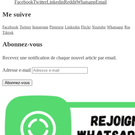
Facebook
Twitter
Linkedin
Reddit
Whatsapp
Email
Me suivre
Facebook
Twitter
Instagram
Pinterest
Linkedin
Flickr
Youtube
Whatsapp
Rss
Tiktok
Abonnez-vous
Recevez une notification de chaque nouvel article par email.
Adresse e-mail
Abonnez-vous