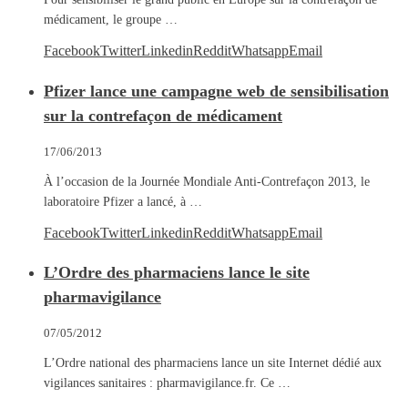
médicament, le groupe …
Facebook
Twitter
Linkedin
Reddit
Whatsapp
Email
Pfizer lance une campagne web de sensibilisation
sur la contrefaçon de médicament
17/06/2013
À l’occasion de la Journée Mondiale Anti-Contrefaçon 2013, le
laboratoire Pfizer a lancé, à …
Facebook
Twitter
Linkedin
Reddit
Whatsapp
Email
L’Ordre des pharmaciens lance le site
pharmavigilance
07/05/2012
L’Ordre national des pharmaciens lance un site Internet dédié aux
vigilances sanitaires : pharmavigilance.fr. Ce …