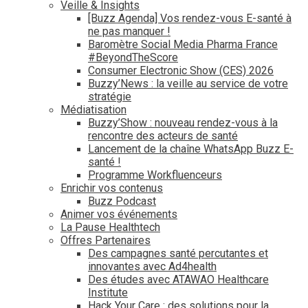
Veille & Insights
[Buzz Agenda] Vos rendez-vous E-santé à
ne pas manquer !
Baromètre Social Media Pharma France
#BeyondTheScore
Consumer Electronic Show (CES) 2026
Buzzy’News : la veille au service de votre
stratégie
Médiatisation
Buzzy’Show : nouveau rendez-vous à la
rencontre des acteurs de santé
Lancement de la chaîne WhatsApp Buzz E-
santé !
Programme Workfluenceurs
Enrichir vos contenus
Buzz Podcast
Animer vos événements
La Pause Healthtech
Offres Partenaires
Des campagnes santé percutantes et
innovantes avec Ad4health
Des études avec ATAWAO Healthcare
Institute
Hack Your Care : des solutions pour la