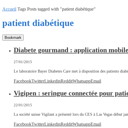
Accueil
Tags
Posts tagged with "patient diabétique"
patient diabétique
Bookmark
Diabete gourmand : application mobile
27/01/2015
Le laboratoire Bayer Diabetes Care met à disposition des patients dia
Facebook
Twitter
Linkedin
Reddit
Whatsapp
Email
Vigipen : seringue connectée pour pati
22/01/2015
La société suisse Vigilant a présenté lors du CES à Las Vegas début j
Facebook
Twitter
Linkedin
Reddit
Whatsapp
Email