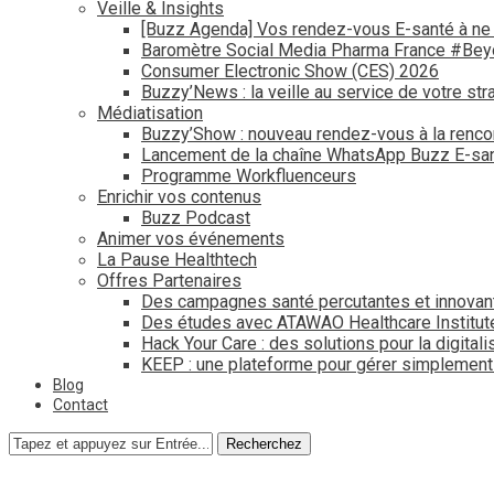
Veille & Insights
[Buzz Agenda] Vos rendez-vous E-santé à ne
Baromètre Social Media Pharma France #Be
Consumer Electronic Show (CES) 2026
Buzzy’News : la veille au service de votre str
Médiatisation
Buzzy’Show : nouveau rendez-vous à la renco
Lancement de la chaîne WhatsApp Buzz E-san
Programme Workfluenceurs
Enrichir vos contenus
Buzz Podcast
Animer vos événements
La Pause Healthtech
Offres Partenaires
Des campagnes santé percutantes et innovan
Des études avec ATAWAO Healthcare Institut
Hack Your Care : des solutions pour la digital
KEEP : une plateforme pour gérer simplemen
Blog
Contact
Recherchez