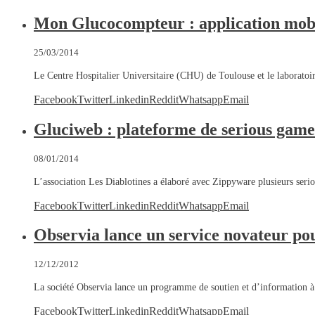
Mon Glucocompteur : application mobi
25/03/2014
Le Centre Hospitalier Universitaire (CHU) de Toulouse et le laborato
Facebook
Twitter
Linkedin
Reddit
Whatsapp
Email
Gluciweb : plateforme de serious games
08/01/2014
L’association Les Diablotines a élaboré avec Zippyware plusieurs ser
Facebook
Twitter
Linkedin
Reddit
Whatsapp
Email
Observia lance un service novateur pou
12/12/2012
La société Observia lance un programme de soutien et d’information à
Facebook
Twitter
Linkedin
Reddit
Whatsapp
Email