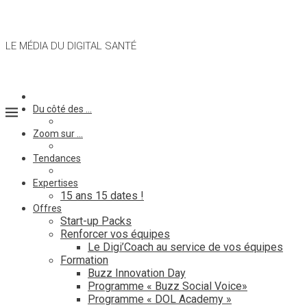
LE MÉDIA DU DIGITAL SANTÉ
Du côté des …
Zoom sur …
Tendances
Expertises
15 ans 15 dates !
Offres
Start-up Packs
Renforcer vos équipes
Le Digi’Coach au service de vos équipes
Formation
Buzz Innovation Day
Programme « Buzz Social Voice»
Programme « DOL Academy »