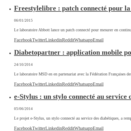
Freestylelibre : patch connecté pour l
06/01/2015
Le laboratoire Abbott lance un patch connecté pour mesurer en contin
Facebook
Twitter
Linkedin
Reddit
Whatsapp
Email
Diabetopartner : application mobile po
24/10/2014
Le laboratoire MSD en en partenariat avec la Fédération Françaises d
Facebook
Twitter
Linkedin
Reddit
Whatsapp
Email
e-Stylus : un stylo connecté au service 
05/06/2014
Le projet e-Stylus, un stylo connecté au service des diabétiques, a re
Facebook
Twitter
Linkedin
Reddit
Whatsapp
Email