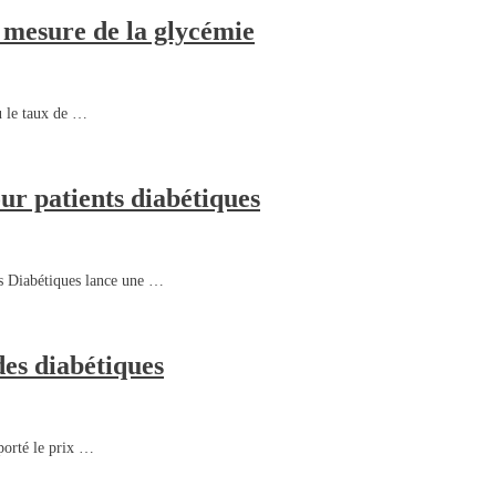
a mesure de la glycémie
u le taux de …
ur patients diabétiques
es Diabétiques lance une …
des diabétiques
mporté le prix …