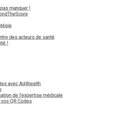
 pas manquer !
yondTheScore
atégie
ntre des acteurs de santé
té !
tes avec Ad4health
e
isation de l’expertise médicale
t vos QR Codes