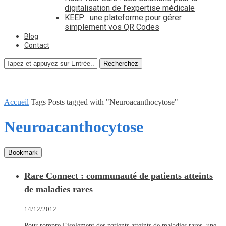
digitalisation de l’expertise médicale
KEEP : une plateforme pour gérer
simplement vos QR Codes
Blog
Contact
Recherchez
Accueil
Tags
Posts tagged with "Neuroacanthocytose"
Neuroacanthocytose
Bookmark
Rare Connect : communauté de patients atteints
de maladies rares
14/12/2012
Pour rompre l’isolement des patients atteints de maladies rares, une