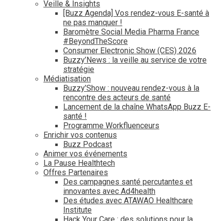
Veille & Insights
[Buzz Agenda] Vos rendez-vous E-santé à
ne pas manquer !
Baromètre Social Media Pharma France
#BeyondTheScore
Consumer Electronic Show (CES) 2026
Buzzy’News : la veille au service de votre
stratégie
Médiatisation
Buzzy’Show : nouveau rendez-vous à la
rencontre des acteurs de santé
Lancement de la chaîne WhatsApp Buzz E-
santé !
Programme Workfluenceurs
Enrichir vos contenus
Buzz Podcast
Animer vos événements
La Pause Healthtech
Offres Partenaires
Des campagnes santé percutantes et
innovantes avec Ad4health
Des études avec ATAWAO Healthcare
Institute
Hack Your Care : des solutions pour la