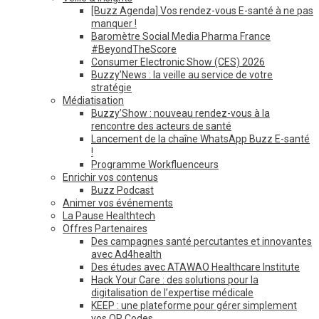
[Buzz Agenda] Vos rendez-vous E-santé à ne pas
manquer !
Baromètre Social Media Pharma France
#BeyondTheScore
Consumer Electronic Show (CES) 2026
Buzzy’News : la veille au service de votre
stratégie
Médiatisation
Buzzy’Show : nouveau rendez-vous à la
rencontre des acteurs de santé
Lancement de la chaîne WhatsApp Buzz E-santé
!
Programme Workfluenceurs
Enrichir vos contenus
Buzz Podcast
Animer vos événements
La Pause Healthtech
Offres Partenaires
Des campagnes santé percutantes et innovantes
avec Ad4health
Des études avec ATAWAO Healthcare Institute
Hack Your Care : des solutions pour la
digitalisation de l’expertise médicale
KEEP : une plateforme pour gérer simplement
vos QR Codes