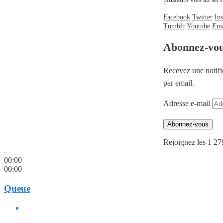
Facebook
Twitter
In
Tumblr
Youtube
Ema
Abonnez-vo
Recevez une notifi
par email.
Adresse e-mail
Abonnez-vous
Rejoignez les 1 27
-
00:00
00:00
Queue