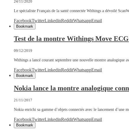
24/11/2020
Le spécialiste Français de la santé connectée Withings a dévoilé Sca
Facebook
Twitter
Linkedin
Reddit
Whatsapp
Email
Bookmark
Test de la montre Withings Move ECG
09/12/2019
Withings a lancé courant septembre une nouvelle montre analogique 
Facebook
Twitter
Linkedin
Reddit
Whatsapp
Email
Bookmark
Nokia lance la montre analogique conn
21/11/2017
Nokia enrichi sa gamme d’objets connectés avec le lancement d’une m
Facebook
Twitter
Linkedin
Reddit
Whatsapp
Email
Bookmark