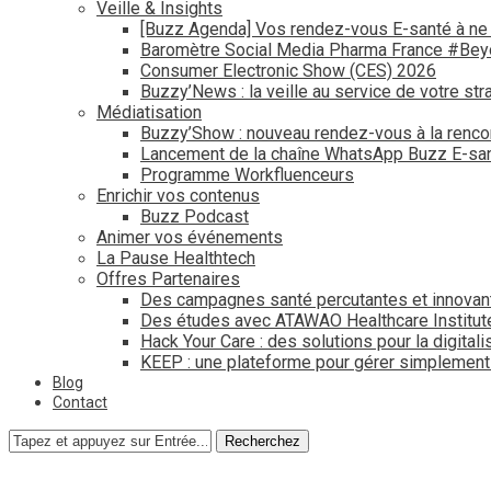
Veille & Insights
[Buzz Agenda] Vos rendez-vous E-santé à ne
Baromètre Social Media Pharma France #Be
Consumer Electronic Show (CES) 2026
Buzzy’News : la veille au service de votre str
Médiatisation
Buzzy’Show : nouveau rendez-vous à la renco
Lancement de la chaîne WhatsApp Buzz E-san
Programme Workfluenceurs
Enrichir vos contenus
Buzz Podcast
Animer vos événements
La Pause Healthtech
Offres Partenaires
Des campagnes santé percutantes et innovan
Des études avec ATAWAO Healthcare Institut
Hack Your Care : des solutions pour la digital
KEEP : une plateforme pour gérer simplemen
Blog
Contact
Recherchez