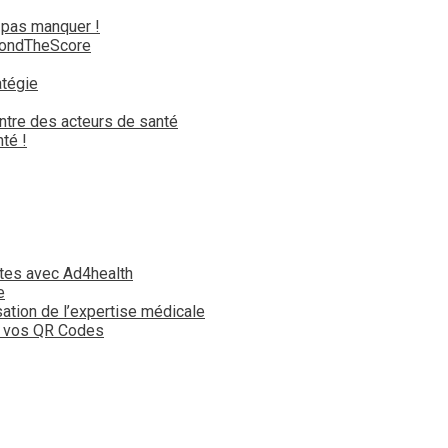
 pas manquer !
yondTheScore
atégie
ntre des acteurs de santé
té !
tes avec Ad4health
e
isation de l’expertise médicale
t vos QR Codes