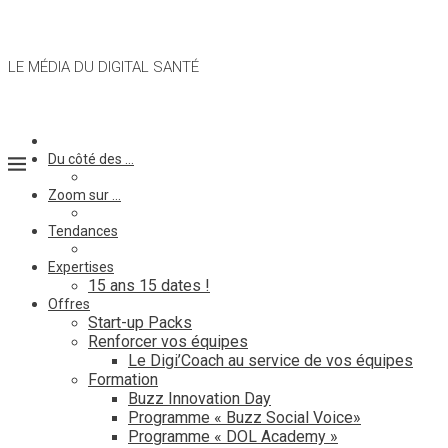
LE MÉDIA DU DIGITAL SANTÉ
Du côté des …
Zoom sur …
Tendances
Expertises
15 ans 15 dates !
Offres
Start-up Packs
Renforcer vos équipes
Le Digi’Coach au service de vos équipes
Formation
Buzz Innovation Day
Programme « Buzz Social Voice»
Programme « DOL Academy »