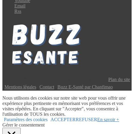
Youtube
Email
Rss
Copyright © 2024 Buzz E-Santé | Tous droits réservés |
Plan du site
|
Mentions légales
|
Contact
|
Buzz E-Santé par Chanfimao
Nous utilisons des cookies sur notre site web pour vous offrir une
expérience plus pertinente en mémorisant vos préférences et vos
visites répétées. En cliquant sur "Accepter", vous consentez à
l'utilisation de TOUS les cookies.
Paramètres des cookies
ACCEPTER
REFUSER
En savoir +
Gérer le consentement