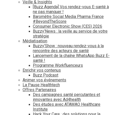
Veille & Insights
[Buzz Agenda] Vos rendez-vous E-santé à
ne pas manquer !
Baromètre Social Media Pharma France
#BeyondTheScore
Consumer Electronic Show (CES) 2026
Buzzy’News : la veille au service de votre
stratégie
Médiatisation
Buzzy’Show : nouveau rendez-vous à la
rencontre des acteurs de santé
Lancement de la chaîne WhatsApp Buzz E-
santé !
Programme Workfluenceurs
Enrichir vos contenus
Buzz Podcast
Animer vos événements
La Pause Healthtech
Offres Partenaires
Des campagnes santé percutantes et
innovantes avec Ad4health
Des études avec ATAWAO Healthcare
Institute
Hack Your Care : des solutions pour la