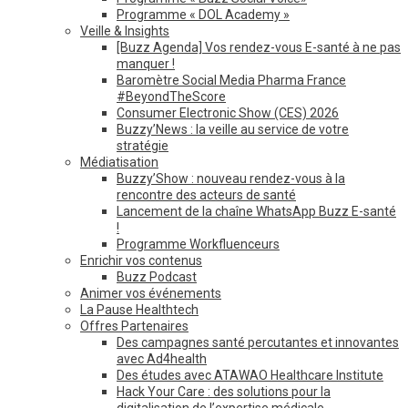
Programme « DOL Academy »
Veille & Insights
[Buzz Agenda] Vos rendez-vous E-santé à ne pas
manquer !
Baromètre Social Media Pharma France
#BeyondTheScore
Consumer Electronic Show (CES) 2026
Buzzy’News : la veille au service de votre
stratégie
Médiatisation
Buzzy’Show : nouveau rendez-vous à la
rencontre des acteurs de santé
Lancement de la chaîne WhatsApp Buzz E-santé
!
Programme Workfluenceurs
Enrichir vos contenus
Buzz Podcast
Animer vos événements
La Pause Healthtech
Offres Partenaires
Des campagnes santé percutantes et innovantes
avec Ad4health
Des études avec ATAWAO Healthcare Institute
Hack Your Care : des solutions pour la
digitalisation de l’expertise médicale