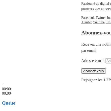
Passionné de digital 
plusieurs vies au se
Facebook
Twitter
In
Tumblr
Youtube
Ema
Abonnez-vo
Recevez une notifi
par email.
Adresse e-mail
Abonnez-vous
Rejoignez les 1 27
-
00:00
00:00
Queue