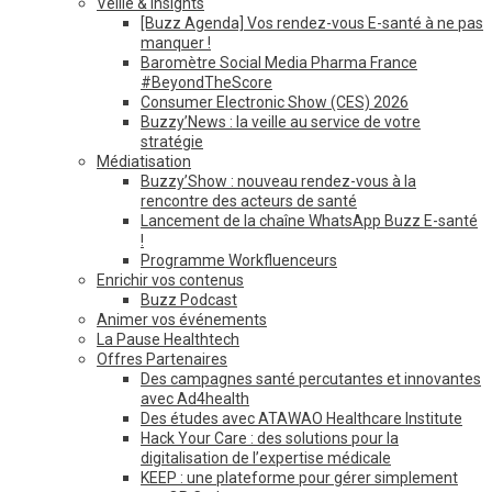
Veille & Insights
[Buzz Agenda] Vos rendez-vous E-santé à ne pas
manquer !
Baromètre Social Media Pharma France
#BeyondTheScore
Consumer Electronic Show (CES) 2026
Buzzy’News : la veille au service de votre
stratégie
Médiatisation
Buzzy’Show : nouveau rendez-vous à la
rencontre des acteurs de santé
Lancement de la chaîne WhatsApp Buzz E-santé
!
Programme Workfluenceurs
Enrichir vos contenus
Buzz Podcast
Animer vos événements
La Pause Healthtech
Offres Partenaires
Des campagnes santé percutantes et innovantes
avec Ad4health
Des études avec ATAWAO Healthcare Institute
Hack Your Care : des solutions pour la
digitalisation de l’expertise médicale
KEEP : une plateforme pour gérer simplement