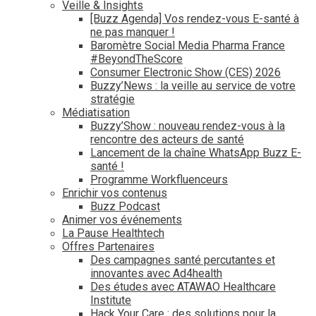
Veille & Insights
[Buzz Agenda] Vos rendez-vous E-santé à
ne pas manquer !
Baromètre Social Media Pharma France
#BeyondTheScore
Consumer Electronic Show (CES) 2026
Buzzy’News : la veille au service de votre
stratégie
Médiatisation
Buzzy’Show : nouveau rendez-vous à la
rencontre des acteurs de santé
Lancement de la chaîne WhatsApp Buzz E-
santé !
Programme Workfluenceurs
Enrichir vos contenus
Buzz Podcast
Animer vos événements
La Pause Healthtech
Offres Partenaires
Des campagnes santé percutantes et
innovantes avec Ad4health
Des études avec ATAWAO Healthcare
Institute
Hack Your Care : des solutions pour la