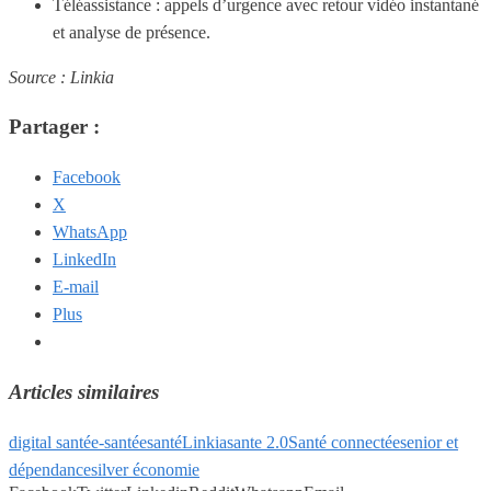
Téléassistance : appels d’urgence avec retour vidéo instantané
et analyse de présence.
Source : Linkia
Partager :
Facebook
X
WhatsApp
LinkedIn
E-mail
Plus
Articles similaires
digital santé
e-santé
esanté
Linkia
sante 2.0
Santé connectée
senior et
dépendance
silver économie