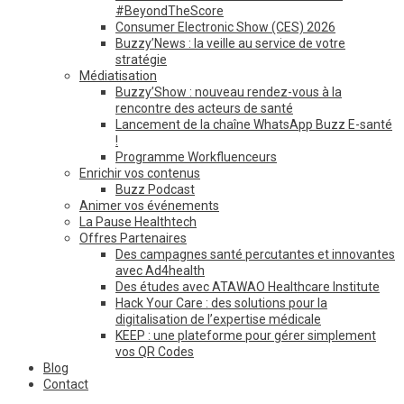
#BeyondTheScore
Consumer Electronic Show (CES) 2026
Buzzy’News : la veille au service de votre
stratégie
Médiatisation
Buzzy’Show : nouveau rendez-vous à la
rencontre des acteurs de santé
Lancement de la chaîne WhatsApp Buzz E-santé
!
Programme Workfluenceurs
Enrichir vos contenus
Buzz Podcast
Animer vos événements
La Pause Healthtech
Offres Partenaires
Des campagnes santé percutantes et innovantes
avec Ad4health
Des études avec ATAWAO Healthcare Institute
Hack Your Care : des solutions pour la
digitalisation de l’expertise médicale
KEEP : une plateforme pour gérer simplement
vos QR Codes
Blog
Contact