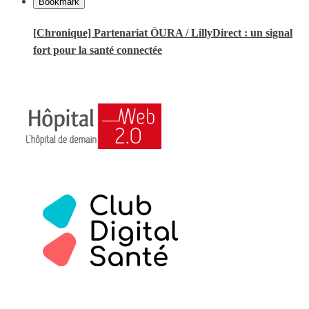
Bookmark
[Chronique] Partenariat ŌURA / LillyDirect : un signal
fort pour la santé connectée