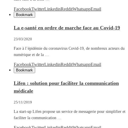
Facebook
Twitter
Linkedin
Reddit
Whatsapp
Email
Bookmark
La e-santé en ordre de marche face au Covid-19
23/03/2020
Face à l’épidémie du coronavirus Covid-19, de nombreux acteurs du
numérique et de la …
Facebook
Twitter
Linkedin
Reddit
Whatsapp
Email
Bookmark
Lifen : solution pour faciliter la communication
médicale
25/11/2019
La start-up Lifen propose un service de messagerie pour simplifier et
faciliter la communication …
Facebook
Twitter
Linkedin
Reddit
Whatsapp
Email