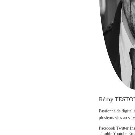
Rémy TESTO
Passionné de digital 
plusieurs vies au se
Facebook
Twitter
In
Tumblr
Youtube
Ema