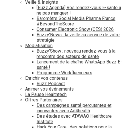
Veille & Insights
[Buzz Agenda] Vos rendez-vous E-santé à
ne pas manquer !
Baromètre Social Media Pharma France
#BeyondTheScore
Consumer Electronic Show (CES) 2026
Buzzy’News : la veille au service de votre
stratégie
Médiatisation
Buzzy’Show : nouveau rendez-vous à la
rencontre des acteurs de santé
Lancement de la chaîne WhatsApp Buzz E-
santé !
Programme Workfluenceurs
Enrichir vos contenus
Buzz Podcast
Animer vos événements
La Pause Healthtech
Offres Partenaires
Des campagnes santé percutantes et
innovantes avec Ad4health
Des études avec ATAWAO Healthcare
Institute
Hack Your Care : des solutions pour la