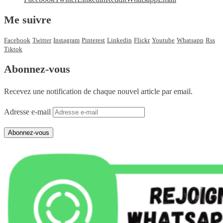
Me suivre
Facebook
Twitter
Instagram
Pinterest
Linkedin
Flickr
Youtube
Whatsapp
Rss
Tiktok
Abonnez-vous
Recevez une notification de chaque nouvel article par email.
Adresse e-mail
Abonnez-vous