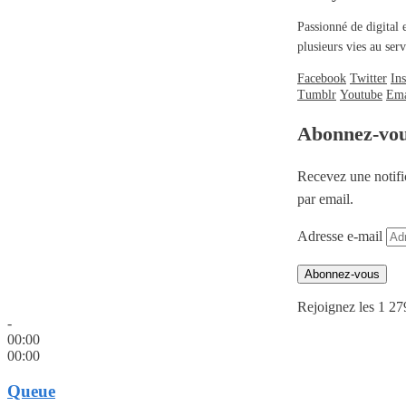
Passionné de digital 
plusieurs vies au se
Facebook
Twitter
In
Tumblr
Youtube
Ema
Abonnez-vo
Recevez une notifi
par email.
Adresse e-mail
Abonnez-vous
Rejoignez les 1 27
-
00:00
00:00
Queue