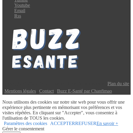
Youtube
Email
Rss
Copyright © 2024 Buzz E-Santé | Tous droits réservés |
Plan du site
|
Mentions légales
|
Contact
|
Buzz E-Santé par Chanfimao
Nous utilisons des cookies sur notre site web pour vous offrir une
expérience plus pertinente en mémorisant vos préférences et vos
visites répétées. En cliquant sur "Accepter", vous consentez à
l'utilisation de TOUS les cookies.
Paramètres des cookies
ACCEPTER
REFUSER
En savoir +
Gérer le consentement