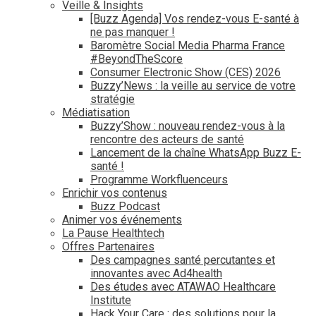
Veille & Insights
[Buzz Agenda] Vos rendez-vous E-santé à
ne pas manquer !
Baromètre Social Media Pharma France
#BeyondTheScore
Consumer Electronic Show (CES) 2026
Buzzy’News : la veille au service de votre
stratégie
Médiatisation
Buzzy’Show : nouveau rendez-vous à la
rencontre des acteurs de santé
Lancement de la chaîne WhatsApp Buzz E-
santé !
Programme Workfluenceurs
Enrichir vos contenus
Buzz Podcast
Animer vos événements
La Pause Healthtech
Offres Partenaires
Des campagnes santé percutantes et
innovantes avec Ad4health
Des études avec ATAWAO Healthcare
Institute
Hack Your Care : des solutions pour la