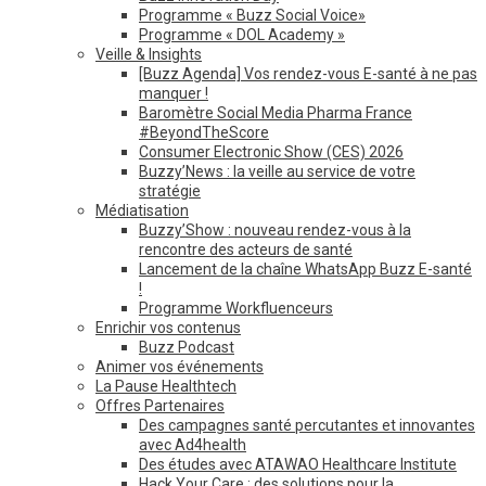
Programme « Buzz Social Voice»
Programme « DOL Academy »
Veille & Insights
[Buzz Agenda] Vos rendez-vous E-santé à ne pas
manquer !
Baromètre Social Media Pharma France
#BeyondTheScore
Consumer Electronic Show (CES) 2026
Buzzy’News : la veille au service de votre
stratégie
Médiatisation
Buzzy’Show : nouveau rendez-vous à la
rencontre des acteurs de santé
Lancement de la chaîne WhatsApp Buzz E-santé
!
Programme Workfluenceurs
Enrichir vos contenus
Buzz Podcast
Animer vos événements
La Pause Healthtech
Offres Partenaires
Des campagnes santé percutantes et innovantes
avec Ad4health
Des études avec ATAWAO Healthcare Institute
Hack Your Care : des solutions pour la