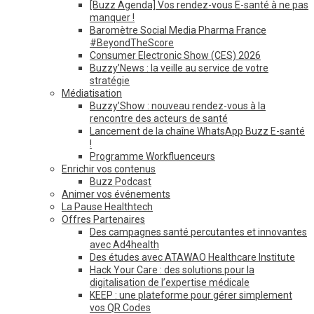
[Buzz Agenda] Vos rendez-vous E-santé à ne pas
manquer !
Baromètre Social Media Pharma France
#BeyondTheScore
Consumer Electronic Show (CES) 2026
Buzzy’News : la veille au service de votre
stratégie
Médiatisation
Buzzy’Show : nouveau rendez-vous à la
rencontre des acteurs de santé
Lancement de la chaîne WhatsApp Buzz E-santé
!
Programme Workfluenceurs
Enrichir vos contenus
Buzz Podcast
Animer vos événements
La Pause Healthtech
Offres Partenaires
Des campagnes santé percutantes et innovantes
avec Ad4health
Des études avec ATAWAO Healthcare Institute
Hack Your Care : des solutions pour la
digitalisation de l’expertise médicale
KEEP : une plateforme pour gérer simplement
vos QR Codes