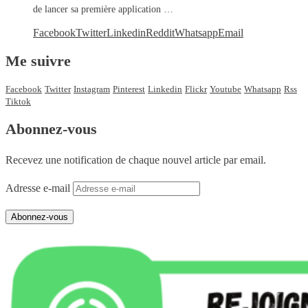
de lancer sa première application …
Facebook
Twitter
Linkedin
Reddit
Whatsapp
Email
Me suivre
Facebook
Twitter
Instagram
Pinterest
Linkedin
Flickr
Youtube
Whatsapp
Rss
Tiktok
Abonnez-vous
Recevez une notification de chaque nouvel article par email.
Adresse e-mail
Abonnez-vous