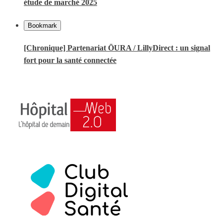
étude de marché 2025
Bookmark
[Chronique] Partenariat ŌURA / LillyDirect : un signal
fort pour la santé connectée