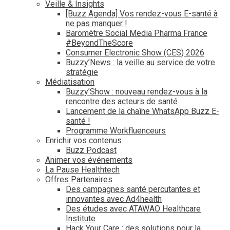
Veille & Insights
[Buzz Agenda] Vos rendez-vous E-santé à
ne pas manquer !
Baromètre Social Media Pharma France
#BeyondTheScore
Consumer Electronic Show (CES) 2026
Buzzy’News : la veille au service de votre
stratégie
Médiatisation
Buzzy’Show : nouveau rendez-vous à la
rencontre des acteurs de santé
Lancement de la chaîne WhatsApp Buzz E-
santé !
Programme Workfluenceurs
Enrichir vos contenus
Buzz Podcast
Animer vos événements
La Pause Healthtech
Offres Partenaires
Des campagnes santé percutantes et
innovantes avec Ad4health
Des études avec ATAWAO Healthcare
Institute
Hack Your Care : des solutions pour la