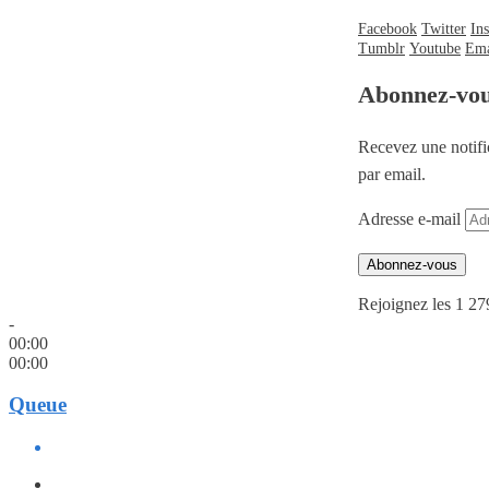
Facebook
Twitter
In
Tumblr
Youtube
Ema
Abonnez-vo
Recevez une notifi
par email.
Adresse e-mail
Abonnez-vous
Rejoignez les 1 27
-
00:00
00:00
Queue