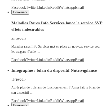
Facebook
Twitter
Linkedin
Reddit
Whatsapp
Email
Bookmark
Maladies Rares Info Services lance le service SVP
effets indésirables
23/09/2015
Maladies rares Info Services met en place un nouveau service pour
les usagers, d’aide …
Facebook
Twitter
Linkedin
Reddit
Whatsapp
Email
Infographie : bilan du dispositif Nutrivigilance
15/10/2014
Après plus de trois ans de fonctionnement, l’Anses fait le bilan de
son dispositif …
Facebook
Twitter
Linkedin
Reddit
Whatsapp
Email
Bookmark