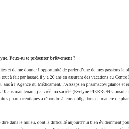
yne. Peux-tu te pr
é
senter bri
è
vement ?
ités et de me donner l’opportunité de parler d’une de mes passions la 
out à fait par hasard il y a 20 ans en assurant des vacations au Centre
t 8 ans à l’Agence du Médicament, l’Afssaps en pharmacovigilance et en
 10 ans maintenant, j’ai créé ma société (Evelyne PIERRON Consultant
toires pharmaceutiques à répondre à leurs obligations en matière de pha
re dans le milieu, dont la difficulté aujourd’hui bien évidemment pour 