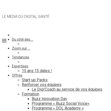
LE MÉDIA DU DIGITAL SANTÉ
Du côté des …
Zoom sur …
Tendances
Expertises
15 ans 15 dates !
Offres
Start-up Packs
Renforcer vos équipes
Le Digi’Coach au service de vos équipes
Formation
Buzz Innovation Day
Programme « Buzz Social Voice»
Programme « DOL Academy »