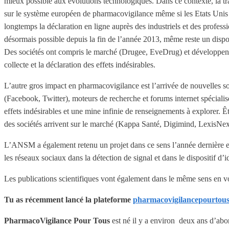
mieux possible aux évolutions technologiques. Dans ce contexte, la tra
sur le système européen de pharmacovigilance même si les Etats Unis
longtemps la déclaration en ligne auprès des industriels et des profes
désormais possible depuis la fin de l’année 2013, même reste un dispo
Des sociétés ont compris le marché (Drugee, EveDrug) et développent des
collecte et la déclaration des effets indésirables.
L’autre gros impact en pharmacovigilance est l’arrivée de nouvelles so
(Facebook, Twitter), moteurs de recherche et forums internet spéciali
effets indésirables et une mine infinie de renseignements à explorer. Ê
des sociétés arrivent sur le marché (Kappa Santé, Digimind, LexisNex
L’ANSM a également retenu un projet dans ce sens l’année dernière et 
les réseaux sociaux dans la détection de signal et dans le dispositif d’id
Les publications scientifiques vont également dans le même sens en v
Tu as r
é
cemment lanc
é
la plateforme
pharmacovigilancepourtous
PharmacoVigilance Pour Tous
est né il y a environ deux ans d’abord