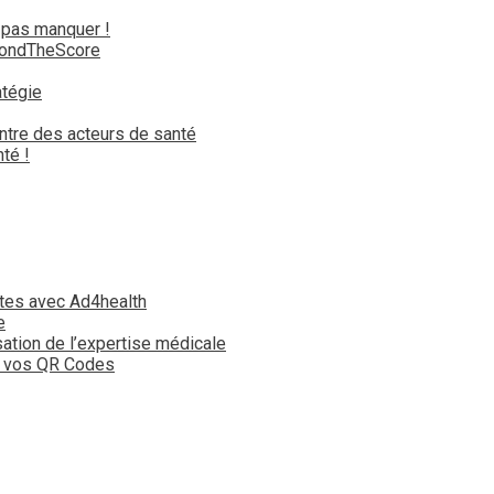
 pas manquer !
yondTheScore
atégie
ntre des acteurs de santé
té !
tes avec Ad4health
e
isation de l’expertise médicale
t vos QR Codes