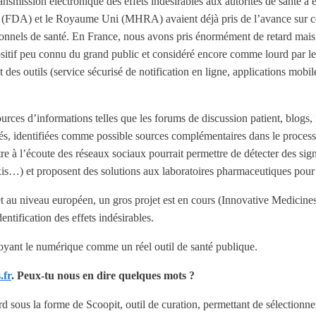
nsmission électronique des effets indésirables aux autorités de santé a 
 (FDA) et le Royaume Uni (MHRA) avaient déjà pris de l’avance sur ce 
sionnels de santé. En France, nous avons pris énormément de retard mais 
sitif peu connu du grand public et considéré encore comme lourd par le
 outils (service sécurisé de notification en ligne, applications mobiles
urces d’informations telles que les forums de discussion patient, blogs,
sés, identifiées comme possible sources complémentaires dans le process
tre à l’écoute des réseaux sociaux pourrait permettre de détecter des sig
is…) et proposent des solutions aux laboratoires pharmaceutiques pour
au niveau européen, un gros projet est en cours (Innovative Medicines I
entification des effets indésirables.
oyant le numérique comme un réel outil de santé publique.
.fr
. Peux-tu nous en dire quelques mots ?
 sous la forme de Scoopit, outil de curation, permettant de sélectionner l