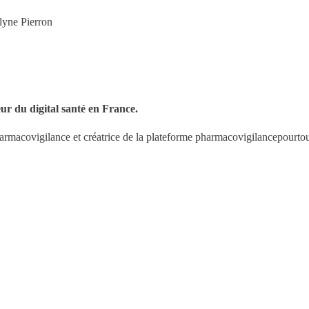
lyne Pierron
ur du digital sant
é
en France.
armacovigilance et créatrice de la plateforme pharmacovigilancepourtou