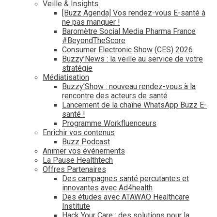
Veille & Insights
[Buzz Agenda] Vos rendez-vous E-santé à
ne pas manquer !
Baromètre Social Media Pharma France
#BeyondTheScore
Consumer Electronic Show (CES) 2026
Buzzy’News : la veille au service de votre
stratégie
Médiatisation
Buzzy’Show : nouveau rendez-vous à la
rencontre des acteurs de santé
Lancement de la chaîne WhatsApp Buzz E-
santé !
Programme Workfluenceurs
Enrichir vos contenus
Buzz Podcast
Animer vos événements
La Pause Healthtech
Offres Partenaires
Des campagnes santé percutantes et
innovantes avec Ad4health
Des études avec ATAWAO Healthcare
Institute
Hack Your Care : des solutions pour la