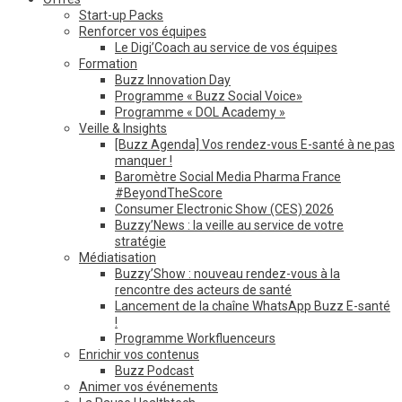
Start-up Packs
Renforcer vos équipes
Le Digi’Coach au service de vos équipes
Formation
Buzz Innovation Day
Programme « Buzz Social Voice»
Programme « DOL Academy »
Veille & Insights
[Buzz Agenda] Vos rendez-vous E-santé à ne pas
manquer !
Baromètre Social Media Pharma France
#BeyondTheScore
Consumer Electronic Show (CES) 2026
Buzzy’News : la veille au service de votre
stratégie
Médiatisation
Buzzy’Show : nouveau rendez-vous à la
rencontre des acteurs de santé
Lancement de la chaîne WhatsApp Buzz E-santé
!
Programme Workfluenceurs
Enrichir vos contenus
Buzz Podcast
Animer vos événements