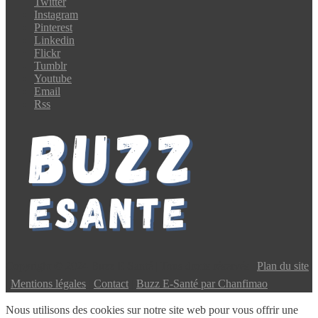
Twitter
Instagram
Pinterest
Linkedin
Flickr
Tumblr
Youtube
Email
Rss
Copyright © 2024 Buzz E-Santé | Tous droits réservés |
Plan du site
|
Mentions légales
|
Contact
|
Buzz E-Santé par Chanfimao
Nous utilisons des cookies sur notre site web pour vous offrir une