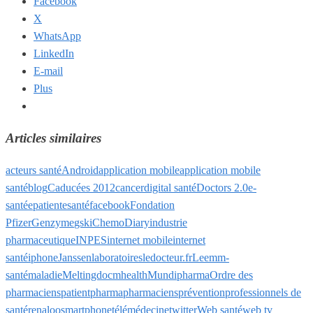
Facebook
X
WhatsApp
LinkedIn
E-mail
Plus
Articles similaires
acteurs santé
Android
application mobile
application mobile
santé
blog
Caducées 2012
cancer
digital santé
Doctors 2.0
e-
santé
epatient
esanté
facebook
Fondation
Pfizer
Genzyme
gsk
iChemoDiary
industrie
pharmaceutique
INPES
internet mobile
internet
santé
iphone
Janssen
laboratoires
ledocteur.fr
Leem
m-
santé
maladie
Meltingdoc
mhealth
Mundipharma
Ordre des
pharmaciens
patient
pharma
pharmaciens
prévention
professionnels de
santé
renaloo
smartphone
télémédecine
twitter
Web santé
web tv