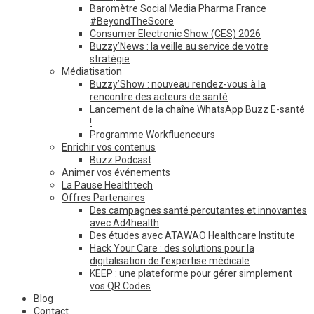
Baromètre Social Media Pharma France
#BeyondTheScore
Consumer Electronic Show (CES) 2026
Buzzy’News : la veille au service de votre
stratégie
Médiatisation
Buzzy’Show : nouveau rendez-vous à la
rencontre des acteurs de santé
Lancement de la chaîne WhatsApp Buzz E-santé
!
Programme Workfluenceurs
Enrichir vos contenus
Buzz Podcast
Animer vos événements
La Pause Healthtech
Offres Partenaires
Des campagnes santé percutantes et innovantes
avec Ad4health
Des études avec ATAWAO Healthcare Institute
Hack Your Care : des solutions pour la
digitalisation de l’expertise médicale
KEEP : une plateforme pour gérer simplement
vos QR Codes
Blog
Contact