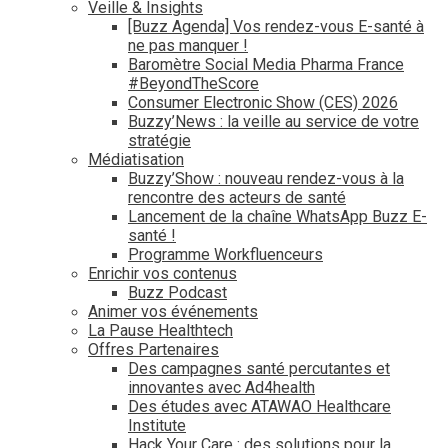
Veille & Insights
[Buzz Agenda] Vos rendez-vous E-santé à
ne pas manquer !
Baromètre Social Media Pharma France
#BeyondTheScore
Consumer Electronic Show (CES) 2026
Buzzy’News : la veille au service de votre
stratégie
Médiatisation
Buzzy’Show : nouveau rendez-vous à la
rencontre des acteurs de santé
Lancement de la chaîne WhatsApp Buzz E-
santé !
Programme Workfluenceurs
Enrichir vos contenus
Buzz Podcast
Animer vos événements
La Pause Healthtech
Offres Partenaires
Des campagnes santé percutantes et
innovantes avec Ad4health
Des études avec ATAWAO Healthcare
Institute
Hack Your Care : des solutions pour la