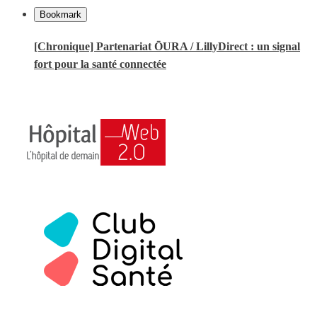
Bookmark
[Chronique] Partenariat ŌURA / LillyDirect : un signal
fort pour la santé connectée