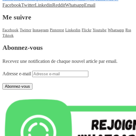
Facebook
Twitter
Linkedin
Reddit
Whatsapp
Email
Me suivre
Facebook
Twitter
Instagram
Pinterest
Linkedin
Flickr
Youtube
Whatsapp
Rss
Tiktok
Abonnez-vous
Recevez une notification de chaque nouvel article par email.
Adresse e-mail
Abonnez-vous