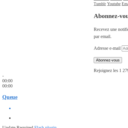
Tumblr
Youtube
Ema
Abonnez-vo
Recevez une notifi
par email.
Adresse e-mail
Abonnez-vous
Rejoignez les 1 27
-
00:00
00:00
Queue
Update Required
Flash plugin