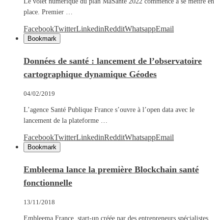
Le volet numérique du plan MaSanté 2022 commence à se mettre en
place. Premier …
Facebook
Twitter
Linkedin
Reddit
Whatsapp
Email
Bookmark
Données de santé : lancement de l’observatoire
cartographique dynamique Géodes
04/02/2019
L’agence Santé Publique France s’ouvre à l’open data avec le
lancement de la plateforme …
Facebook
Twitter
Linkedin
Reddit
Whatsapp
Email
Bookmark
Embleema lance la première Blockchain santé
fonctionnelle
13/11/2018
Embleema France, start-up créée par des entrepreneurs spécialistes