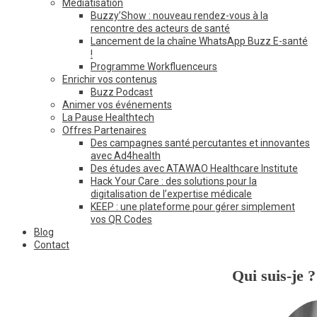
Médiatisation
Buzzy’Show : nouveau rendez-vous à la
rencontre des acteurs de santé
Lancement de la chaîne WhatsApp Buzz E-santé
!
Programme Workfluenceurs
Enrichir vos contenus
Buzz Podcast
Animer vos événements
La Pause Healthtech
Offres Partenaires
Des campagnes santé percutantes et innovantes
avec Ad4health
Des études avec ATAWAO Healthcare Institute
Hack Your Care : des solutions pour la
digitalisation de l’expertise médicale
KEEP : une plateforme pour gérer simplement
vos QR Codes
Blog
Contact
Qui suis-je ?