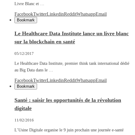
Livre Blanc et …
Facebook
Twitter
Linkedin
Reddit
Whatsapp
Email
Bookmark
Le Healthcare Data Institute lance un livre blanc
sur la blockchain en santé
05/12/2017
Le Healthcare Data Institute, premier think tank international dédié
au Big Data dans le …
Facebook
Twitter
Linkedin
Reddit
Whatsapp
Email
Bookmark
Santé : saisir les opportunités de la révolution
digitale
11/02/2016
L’Usine Digitale organise le 9 juin prochain une journée e-santé