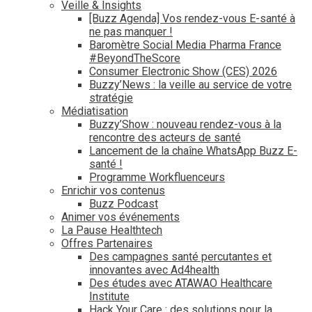
Veille & Insights
[Buzz Agenda] Vos rendez-vous E-santé à
ne pas manquer !
Baromètre Social Media Pharma France
#BeyondTheScore
Consumer Electronic Show (CES) 2026
Buzzy’News : la veille au service de votre
stratégie
Médiatisation
Buzzy’Show : nouveau rendez-vous à la
rencontre des acteurs de santé
Lancement de la chaîne WhatsApp Buzz E-
santé !
Programme Workfluenceurs
Enrichir vos contenus
Buzz Podcast
Animer vos événements
La Pause Healthtech
Offres Partenaires
Des campagnes santé percutantes et
innovantes avec Ad4health
Des études avec ATAWAO Healthcare
Institute
Hack Your Care : des solutions pour la