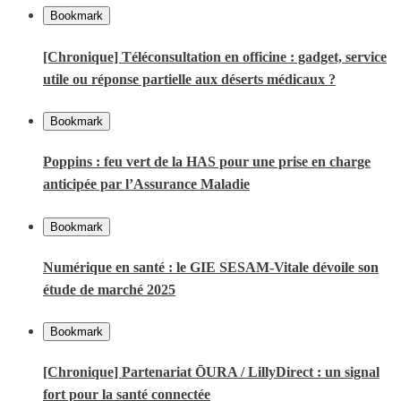
Bookmark
[Chronique] Téléconsultation en officine : gadget, service
utile ou réponse partielle aux déserts médicaux ?
Bookmark
Poppins : feu vert de la HAS pour une prise en charge
anticipée par l’Assurance Maladie
Bookmark
Numérique en santé : le GIE SESAM-Vitale dévoile son
étude de marché 2025
Bookmark
[Chronique] Partenariat ŌURA / LillyDirect : un signal
fort pour la santé connectée