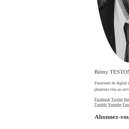
Rémy TESTO
Passionné de digital 
plusieurs vies au se
Facebook
Twitter
In
Tumblr
Youtube
Ema
Abonnez-vo