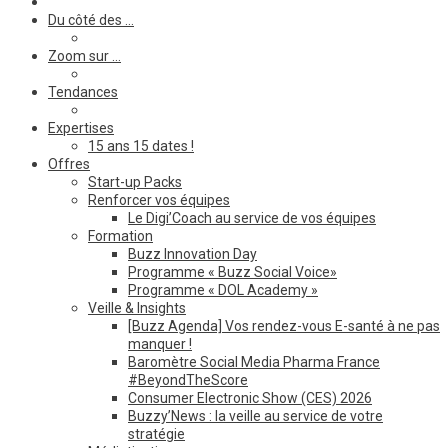
Du côté des …
Zoom sur …
Tendances
Expertises
15 ans 15 dates !
Offres
Start-up Packs
Renforcer vos équipes
Le Digi’Coach au service de vos équipes
Formation
Buzz Innovation Day
Programme « Buzz Social Voice»
Programme « DOL Academy »
Veille & Insights
[Buzz Agenda] Vos rendez-vous E-santé à ne pas
manquer !
Baromètre Social Media Pharma France
#BeyondTheScore
Consumer Electronic Show (CES) 2026
Buzzy’News : la veille au service de votre
stratégie