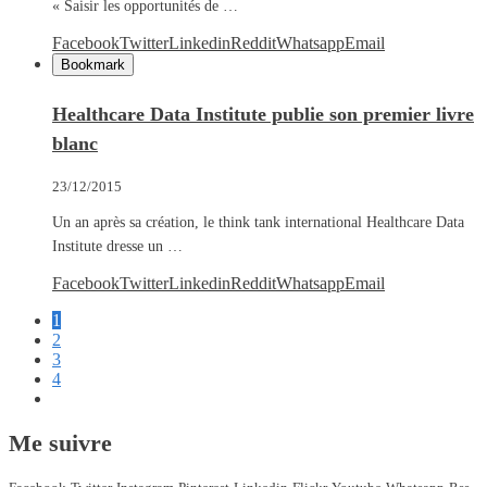
« Saisir les opportunités de …
Facebook
Twitter
Linkedin
Reddit
Whatsapp
Email
Bookmark
Healthcare Data Institute publie son premier livre
blanc
23/12/2015
Un an après sa création, le think tank international Healthcare Data
Institute dresse un …
Facebook
Twitter
Linkedin
Reddit
Whatsapp
Email
1
2
3
4
Me suivre