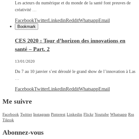
Les acteurs du numérique et du monde de la santé font preuves de
créativité …
Facebook
Twitter
Linkedin
Reddit
Whatsapp
Email
Bookmark
CES 2020 : Tour d’horizon des innovations en
santé – Part. 2
13/01/2020
Du 7 au 10 janvier s’est déroulé le grand show de l’innovation à Las
…
Facebook
Twitter
Linkedin
Reddit
Whatsapp
Email
Me suivre
Facebook
Twitter
Instagram
Pinterest
Linkedin
Flickr
Youtube
Whatsapp
Rss
Tiktok
Abonnez-vous