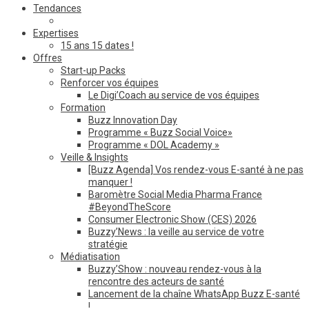
Tendances
Expertises
15 ans 15 dates !
Offres
Start-up Packs
Renforcer vos équipes
Le Digi’Coach au service de vos équipes
Formation
Buzz Innovation Day
Programme « Buzz Social Voice»
Programme « DOL Academy »
Veille & Insights
[Buzz Agenda] Vos rendez-vous E-santé à ne pas
manquer !
Baromètre Social Media Pharma France
#BeyondTheScore
Consumer Electronic Show (CES) 2026
Buzzy’News : la veille au service de votre
stratégie
Médiatisation
Buzzy’Show : nouveau rendez-vous à la
rencontre des acteurs de santé
Lancement de la chaîne WhatsApp Buzz E-santé
!