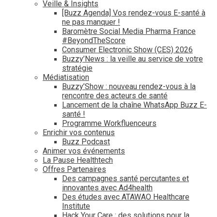
Veille & Insights
[Buzz Agenda] Vos rendez-vous E-santé à
ne pas manquer !
Baromètre Social Media Pharma France
#BeyondTheScore
Consumer Electronic Show (CES) 2026
Buzzy’News : la veille au service de votre
stratégie
Médiatisation
Buzzy’Show : nouveau rendez-vous à la
rencontre des acteurs de santé
Lancement de la chaîne WhatsApp Buzz E-
santé !
Programme Workfluenceurs
Enrichir vos contenus
Buzz Podcast
Animer vos événements
La Pause Healthtech
Offres Partenaires
Des campagnes santé percutantes et
innovantes avec Ad4health
Des études avec ATAWAO Healthcare
Institute
Hack Your Care : des solutions pour la