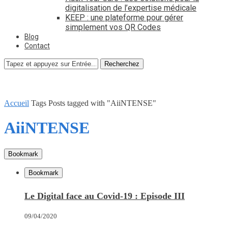
digitalisation de l’expertise médicale
KEEP : une plateforme pour gérer
simplement vos QR Codes
Blog
Contact
Recherchez
Accueil
Tags
Posts tagged with "AiiNTENSE"
AiiNTENSE
Bookmark
Bookmark
Le Digital face au Covid-19 : Episode III
09/04/2020