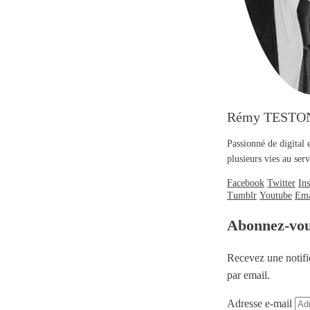
Rémy TESTO
Passionné de digital 
plusieurs vies au se
Facebook
Twitter
In
Tumblr
Youtube
Ema
Abonnez-vo
Recevez une notifi
par email.
Adresse e-mail