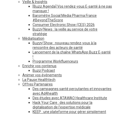
Veille & Insights
[Buzz Agenda] Vos rendez-vous E-santé à ne pas
manquer !
Baromètre Social Media Pharma France
#BeyondTheScore
Consumer Electronic Show (CES) 2026
Buzzy’News : la veille au service de votre
stratégie
Médiatisation
Buzzy’Show : nouveau rendez-vous à la
rencontre des acteurs de santé
Lancement de la chaîne WhatsApp Buzz E-santé
!
Programme Workfluenceurs
Enrichir vos contenus
Buzz Podcast
Animer vos événements
La Pause Healthtech
Offres Partenaires
Des campagnes santé percutantes et innovantes
avec Ad4health
Des études avec ATAWAO Healthcare Institute
Hack Your Care : des solutions pour la
digitalisation de l’expertise médicale
KEEP : une plateforme pour gérer simplement