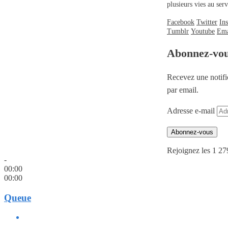
plusieurs vies au se
Facebook
Twitter
In
Tumblr
Youtube
Ema
Abonnez-vo
Recevez une notifi
par email.
Adresse e-mail
Abonnez-vous
Rejoignez les 1 27
-
00:00
00:00
Queue