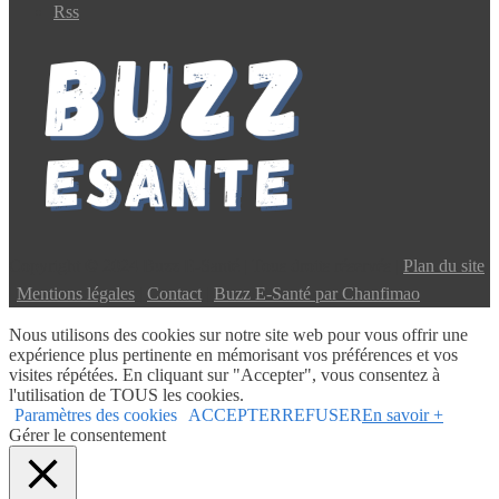
Rss
Copyright © 2024 Buzz E-Santé | Tous droits réservés |
Plan du site
|
Mentions légales
|
Contact
|
Buzz E-Santé par Chanfimao
Nous utilisons des cookies sur notre site web pour vous offrir une
expérience plus pertinente en mémorisant vos préférences et vos
visites répétées. En cliquant sur "Accepter", vous consentez à
l'utilisation de TOUS les cookies.
Paramètres des cookies
ACCEPTER
REFUSER
En savoir +
Gérer le consentement