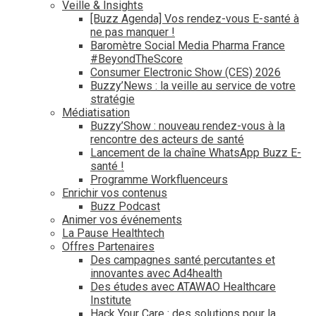
Veille & Insights
[Buzz Agenda] Vos rendez-vous E-santé à
ne pas manquer !
Baromètre Social Media Pharma France
#BeyondTheScore
Consumer Electronic Show (CES) 2026
Buzzy’News : la veille au service de votre
stratégie
Médiatisation
Buzzy’Show : nouveau rendez-vous à la
rencontre des acteurs de santé
Lancement de la chaîne WhatsApp Buzz E-
santé !
Programme Workfluenceurs
Enrichir vos contenus
Buzz Podcast
Animer vos événements
La Pause Healthtech
Offres Partenaires
Des campagnes santé percutantes et
innovantes avec Ad4health
Des études avec ATAWAO Healthcare
Institute
Hack Your Care : des solutions pour la