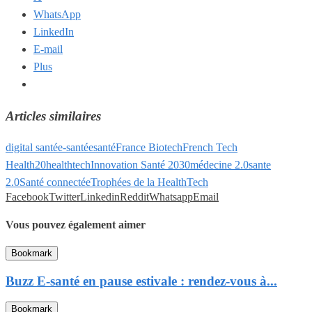
WhatsApp
LinkedIn
E-mail
Plus
Articles similaires
digital santé
e-santé
esanté
France Biotech
French Tech
Health20
healthtech
Innovation Santé 2030
médecine 2.0
sante
2.0
Santé connectée
Trophées de la HealthTech
Facebook
Twitter
Linkedin
Reddit
Whatsapp
Email
Vous pouvez également aimer
Bookmark
Buzz E-santé en pause estivale : rendez-vous à...
Bookmark