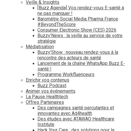
Veille & Insights
[Buzz Agenda] Vos rendez-vous E-santé à
ne pas manquer !
Baromètre Social Media Pharma France
#BeyondTheScore
Consumer Electronic Show (CES) 2026
Buzzy’News : la veille au service de votre
stratégie
Médiatisation
Buzzy’Show : nouveau rendez-vous à la
rencontre des acteurs de santé
Lancement de la chaîne WhatsApp Buzz E-
santé !
Programme Workfluenceurs
Enrichir vos contenus
Buzz Podcast
Animer vos événements
La Pause Healthtech
Offres Partenaires
Des campagnes santé percutantes et
innovantes avec Ad4health
Des études avec ATAWAO Healthcare
Institute
Hack Your Care : des solutions pour la