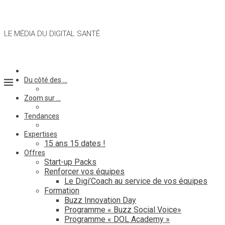
LE MÉDIA DU DIGITAL SANTÉ
Du côté des …
Zoom sur …
Tendances
Expertises
15 ans 15 dates !
Offres
Start-up Packs
Renforcer vos équipes
Le Digi’Coach au service de vos équipes
Formation
Buzz Innovation Day
Programme « Buzz Social Voice»
Programme « DOL Academy »