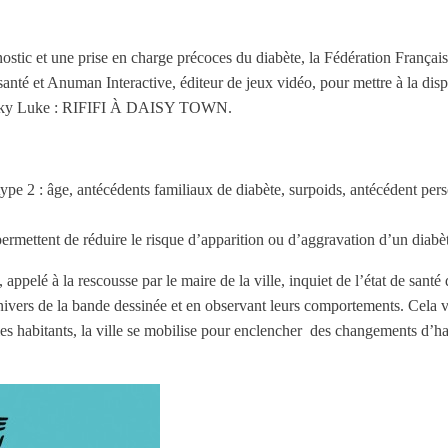
nostic et une prise en charge précoces du diabète, la Fédération Françai
nté et Anuman Interactive, éditeur de jeux vidéo, pour mettre à la dispo
e Lucky Luke : RIFIFI À DAISY TOWN.
e type 2 : âge, antécédents familiaux de diabète, surpoids, antécédent pe
permettent de réduire le risque d’apparition ou d’aggravation d’un diabè
 à la rescousse par le maire de la ville, inquiet de l’état de santé d
ivers de la bande dessinée et en observant leurs comportements. Cela v
 les habitants, la ville se mobilise pour enclencher des changements d’ha