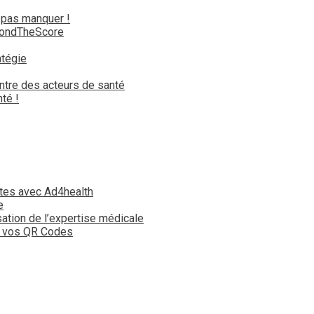
 pas manquer !
yondTheScore
atégie
ntre des acteurs de santé
té !
tes avec Ad4health
e
isation de l’expertise médicale
t vos QR Codes