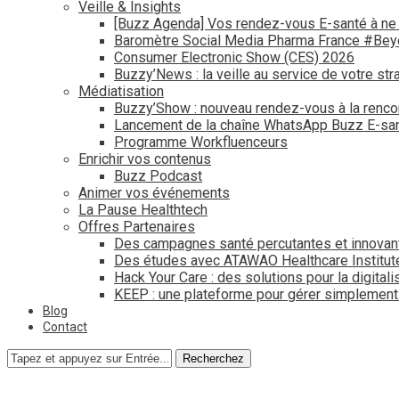
Veille & Insights
[Buzz Agenda] Vos rendez-vous E-santé à ne
Baromètre Social Media Pharma France #Be
Consumer Electronic Show (CES) 2026
Buzzy’News : la veille au service de votre str
Médiatisation
Buzzy’Show : nouveau rendez-vous à la renco
Lancement de la chaîne WhatsApp Buzz E-san
Programme Workfluenceurs
Enrichir vos contenus
Buzz Podcast
Animer vos événements
La Pause Healthtech
Offres Partenaires
Des campagnes santé percutantes et innovan
Des études avec ATAWAO Healthcare Institut
Hack Your Care : des solutions pour la digital
KEEP : une plateforme pour gérer simplemen
Blog
Contact
Recherchez