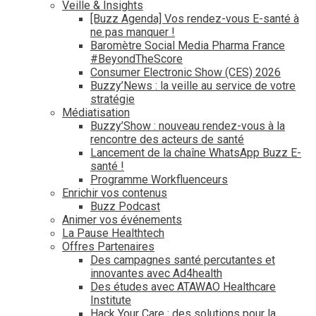
Veille & Insights
[Buzz Agenda] Vos rendez-vous E-santé à
ne pas manquer !
Baromètre Social Media Pharma France
#BeyondTheScore
Consumer Electronic Show (CES) 2026
Buzzy’News : la veille au service de votre
stratégie
Médiatisation
Buzzy’Show : nouveau rendez-vous à la
rencontre des acteurs de santé
Lancement de la chaîne WhatsApp Buzz E-
santé !
Programme Workfluenceurs
Enrichir vos contenus
Buzz Podcast
Animer vos événements
La Pause Healthtech
Offres Partenaires
Des campagnes santé percutantes et
innovantes avec Ad4health
Des études avec ATAWAO Healthcare
Institute
Hack Your Care : des solutions pour la