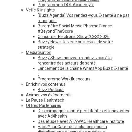
Programme « DOL Academy »
Veille & Insights
[Buzz Agenda] Vos rendez-vous E-santé à ne pas
manquer !
Baromètre Social Media Pharma France
#BeyondTheScore
Consumer Electronic Show (CES) 2026
Buzzy’News : la veille au service de votre
stratégie
Médiatisation
Buzzy’Show : nouveau rendez-vous à la
rencontre des acteurs de santé
Lancement de la chaîne WhatsApp Buzz E-santé
!
Programme Workfluenceurs
Enrichir vos contenus
Buzz Podcast
Animer vos événements
La Pause Healthtech
Offres Partenaires
Des campagnes santé percutantes et innovantes
avec Ad4health
Des études avec ATAWAO Healthcare Institute
Hack Your Care : des solutions pour la