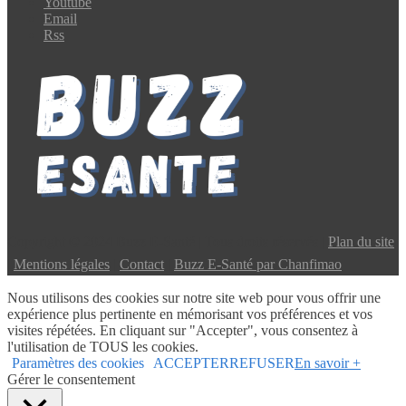
Youtube
Email
Rss
Copyright © 2024 Buzz E-Santé | Tous droits réservés |
Plan du site
|
Mentions légales
|
Contact
|
Buzz E-Santé par Chanfimao
Nous utilisons des cookies sur notre site web pour vous offrir une
expérience plus pertinente en mémorisant vos préférences et vos
visites répétées. En cliquant sur "Accepter", vous consentez à
l'utilisation de TOUS les cookies.
Paramètres des cookies
ACCEPTER
REFUSER
En savoir +
Gérer le consentement