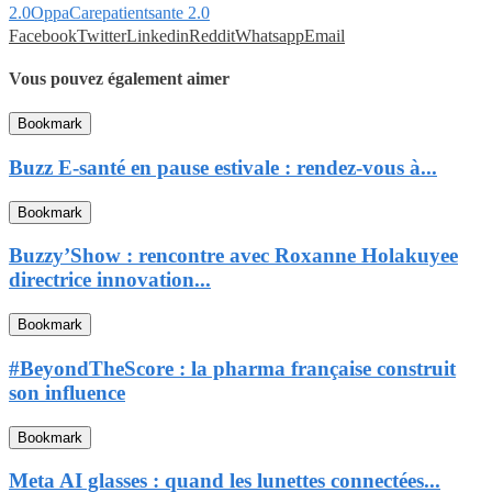
2.0
OppaCare
patient
sante 2.0
Facebook
Twitter
Linkedin
Reddit
Whatsapp
Email
Vous pouvez également aimer
Bookmark
Buzz E-santé en pause estivale : rendez-vous à...
Bookmark
Buzzy’Show : rencontre avec Roxanne Holakuyee
directrice innovation...
Bookmark
#BeyondTheScore : la pharma française construit
son influence
Bookmark
Meta AI glasses : quand les lunettes connectées...